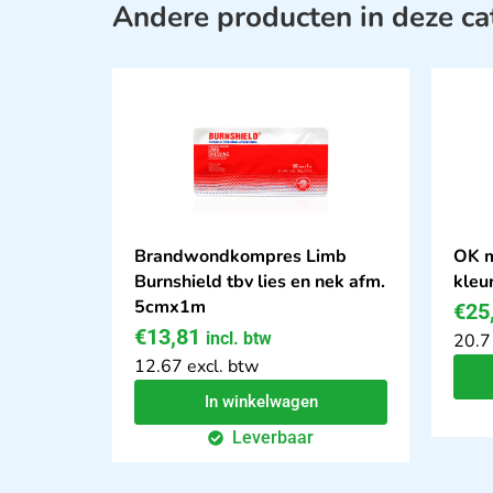
Andere producten in deze ca
Brandwondkompres Limb
OK m
Burnshield tbv lies en nek afm.
kleu
5cmx1m
€
25
€
13,81
incl. btw
20.7
12.67 excl. btw
In winkelwagen
Leverbaar