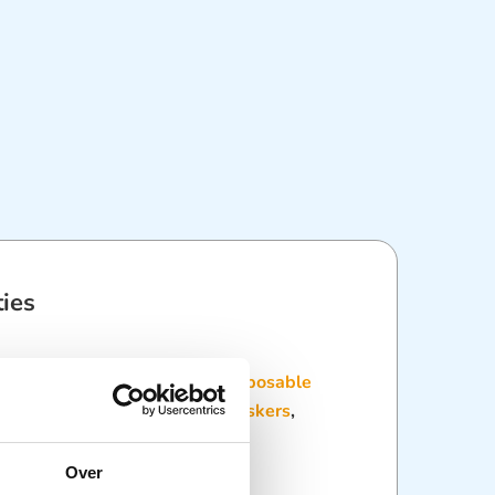
ties
:
Dagelijkse hulpmiddelen
,
Disposable
maskers
,
Disposables
,
Mondmaskers
,
delen
Over