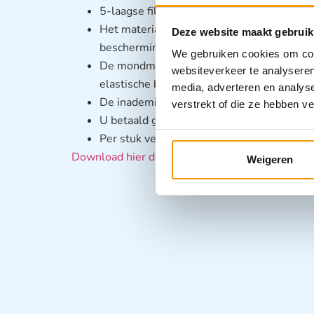
5-laagse filtering methode voor betere b
Het materiaal van de maskers is van medi
Deze website maakt gebruik
bescherming.
We gebruiken cookies om cont
De mondmaskers zorgen voor optimale com
websiteverkeer te analyseren
elastische bandjes.
media, adverteren en analys
De inademingsfiltratiecapaciteit van de m
verstrekt of die ze hebben v
U betaald geen belasting op mondkapjes.
Per stuk verpakt.
Download hier de certificaten
Weigeren