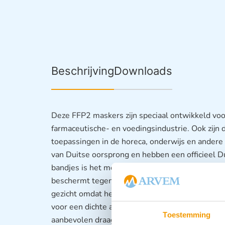
Beschrijving
Downloads
Deze FFP2 maskers zijn speciaal ontwikkeld voo
farmaceutische- en voedingsindustrie. Ook zijn
toepassingen in de horeca, onderwijs en ander
van Duitse oorsprong en hebben een officieel Dui
bandjes is het mondmasker eenvoudig en comfo
beschermt tegen stofdeeltjes, pollen en bacter
gezicht omdat het mondkapje een 3D uitgesned
voor een dichte aansluiting bij de neus. Deze m
Toestemming
aanbevolen draagtijd is 4 tot maximaal 8 uur. P