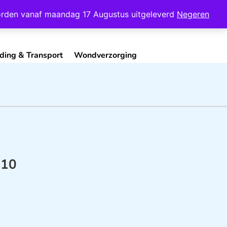
Mijn Account
Contact
 worden vanaf maandag 17 Augustus uitgeleverd
Negeren
ding & Transport
Wondverzorging
 10