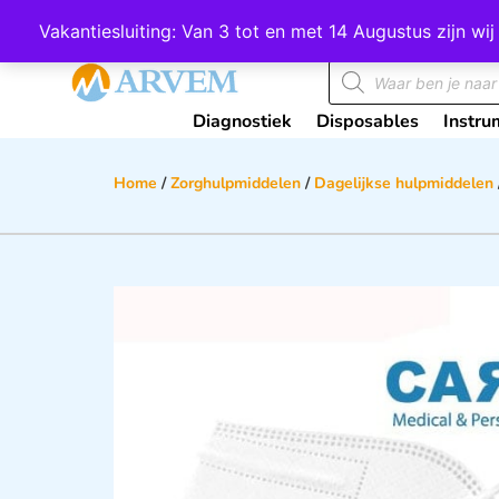
Wij scoren een 4,8 op Google
Vakantiesluiting: Van 3 tot en met 14 Augustus zijn 
Diagnostiek
Disposables
Instru
Home
/
Zorghulpmiddelen
/
Dagelijkse hulpmiddelen