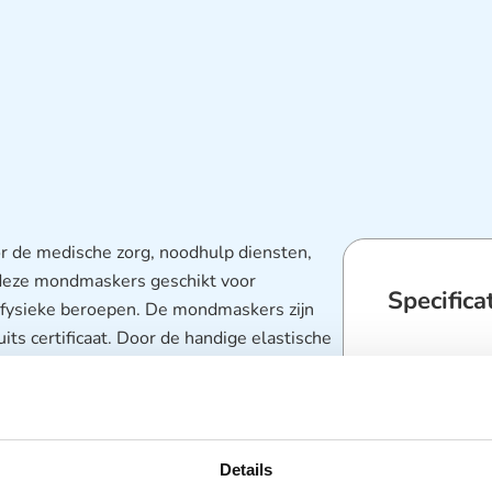
r de medische zorg, noodhulp diensten,
 deze mondmaskers geschikt voor
Specifica
e fysieke beroepen. De mondmaskers zijn
ts certificaat. Door de handige elastische
rtabel te dragen. Een FFP2 -masker
Categorieën
iën. FFP2 maskers sluiten beter aan op het
kleding en 
en M-vormige neusklem heeft, die zorgt
Zorghulpmid
ondkapjes zijn voor eenmalig gebruik. De
Details
roduct eigenschappen: