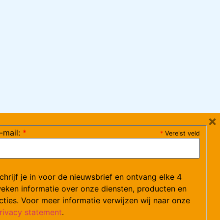
×
-mail:
*
*
Vereist veld
ag 08:30-17:15 uur / vrijdag 08:30-16:00 uur)
chrijf je in voor de nieuwsbrief en ontvang elke 4
ce@arvem.nl
eken informatie over onze diensten, producten en
cties. Voor meer informatie verwijzen wij naar onze
rivacy statement
.