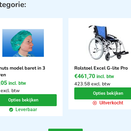
tegorie:
uts model baret in 3
Rolstoel Excel G-lite Pro
ren
€
461,70
incl. btw
,05
incl. btw
423.58 excl. btw
 excl. btw
Opties bekijken
Opties bekijken
Uitverkocht
Leverbaar