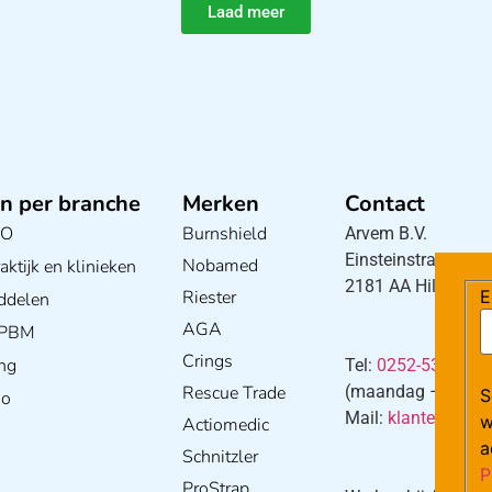
Laad meer
n per branche
Merken
Contact
BO
Burnshield
Arvem B.V.
Einsteinstraat 5
Nobamed
ktijk en klinieken
2181 AA Hillegom
Riester
E
ddelen
AGA
/ PBM
Crings
ng
Tel:
0252-533256
Rescue Trade
(maandag – donderd
S
io
Mail:
klantenservi
w
Actiomedic
a
Schnitzler
P
ProStrap