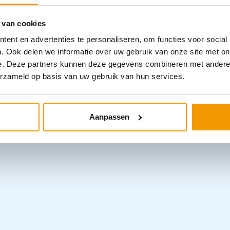
escherming.
sche kwaliteit en daardoor van goede
 van cookies
ent en advertenties te personaliseren, om functies voor social
fort vanwege de fijne stof en handige
. Ook delen we informatie over uw gebruik van onze site met on
e. Deze partners kunnen deze gegevens combineren met andere i
ondkapjes is minimaal 95%.
erzameld op basis van uw gebruik van hun services.
Aanpassen