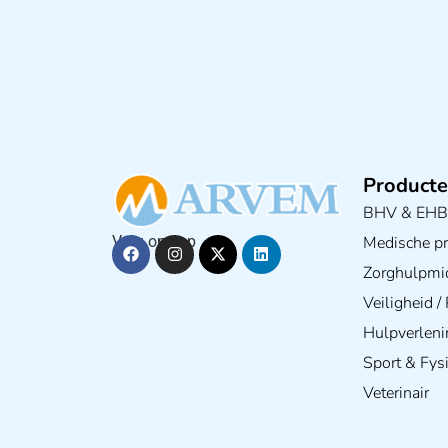
Producte
BHV & EH
Medische pra
Volg ons op
Zorghulpmi
Veiligheid 
Hulpverleni
Sport & Fys
Veterinair