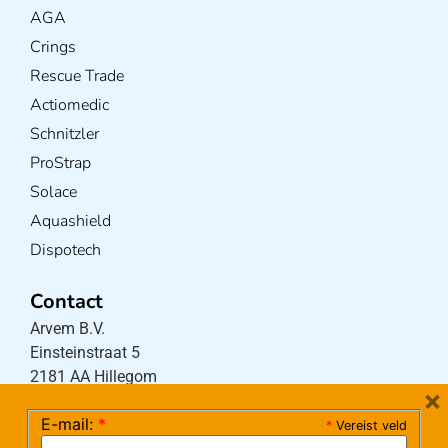
AGA
Crings
Rescue Trade
Actiomedic
Schnitzler
ProStrap
Solace
Aquashield
Dispotech
Contact
Arvem B.V.
Einsteinstraat 5
2181 AA Hillegom
×
E-mail:
*
*
Vereist veld