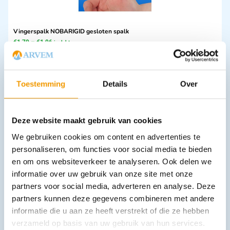
Vingerspalk NOBARIGID gesloten spalk
€
1,79
–
€
1,96
incl. btw
1.48 excl. btw
Opties bekijken
Toestemming
Details
Over
Leverbaar
Deze website maakt gebruik van cookies
We gebruiken cookies om content en advertenties te
personaliseren, om functies voor social media te bieden
en om ons websiteverkeer te analyseren. Ook delen we
informatie over uw gebruik van onze site met onze
partners voor social media, adverteren en analyse. Deze
Massage olie Chemotherm
partners kunnen deze gegevens combineren met andere
€
19,30
–
€
192,39
incl. btw
informatie die u aan ze heeft verstrekt of die ze hebben
15.95 excl. btw
verzameld op basis van uw gebruik van hun services.