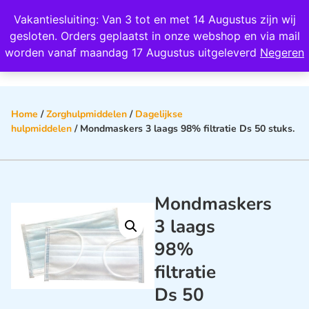
Wij scoren een 4,8 op Google
Vakantiesluiting: Van 3 tot en met 14 Augustus zijn wij
0
gesloten. Orders geplaatst in onze webshop en via mail
worden vanaf maandag 17 Augustus uitgeleverd
Negeren
Home
/
Zorghulpmiddelen
/
Dagelijkse
hulpmiddelen
/ Mondmaskers 3 laags 98% filtratie Ds 50 stuks.
Mondmaskers
3 laags
98%
filtratie
Ds 50