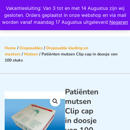
Wij scoren een 4,8 op Google
Vakantiesluiting: Van 3 tot en met 14 Augustus zijn wij
0
gesloten. Orders geplaatst in onze webshop en via mail
worden vanaf maandag 17 Augustus uitgeleverd
Negeren
Home
/
Disposables
/
Disposable kleding en
maskers
/
Mutsen
/ Patiënten mutsen Clip cap in doosje van
100 stuks
Patiënten
mutsen
Clip cap
in doosje