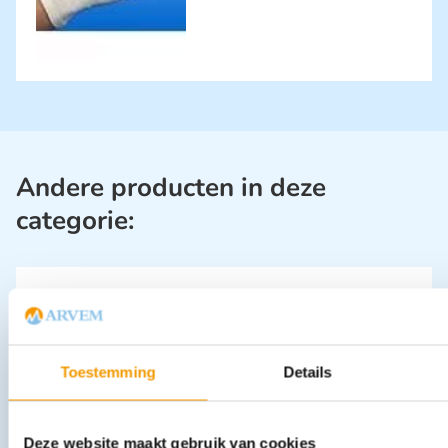
Andere producten in deze
categorie:
Toestemming
Details
Laken, disposable. PP/Nonwoven afmeting 140 x 240 cm
Deze website maakt gebruik van cookies