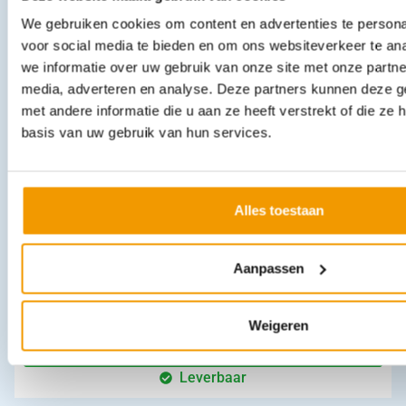
€
7,26
incl. btw
We gebruiken cookies om content en advertenties te persona
6 excl. btw
voor social media te bieden en om ons websiteverkeer te an
In winkelwagen
we informatie over uw gebruik van onze site met onze partne
Leverbaar
media, adverteren en analyse. Deze partners kunnen deze 
met andere informatie die u aan ze heeft verstrekt of die z
basis van uw gebruik van hun services.
Alles toestaan
Aanpassen
Sic-Sac Braak / Spuugzakken verpakt per 50 stuks
€
18,06
–
€
19,63
incl. btw
16.22 excl. btw
Weigeren
In winkelwagen
Leverbaar