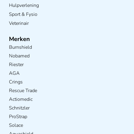
Hulpverlening
Sport & Fysio
Veterinair
Merken
Burnshield
Nobamed
Riester
AGA
Crings
Rescue Trade
Actiomedic
Schnitzler
ProStrap
Solace
Aquashield