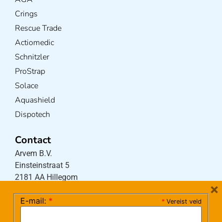
Crings
Rescue Trade
Actiomedic
Schnitzler
ProStrap
Solace
Aquashield
Dispotech
Contact
Arvem B.V.
Einsteinstraat 5
2181 AA Hillegom
×
E-mail:
*
*
Vereist veld
Tel:
0252-533256