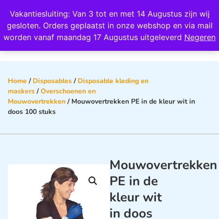
Wij scoren een 4,8 op Google
Vakantiesluiting: Van 3 tot en met 14 Augustus zijn wij
0
gesloten. Orders geplaatst in onze webshop en via mail
worden vanaf maandag 17 Augustus uitgeleverd
Negeren
Home
/
Disposables
/
Disposable kleding en
maskers
/
Overschoenen en
Mouwovertrekken
/ Mouwovertrekken PE in de kleur wit in
doos 100 stuks
Mouwovertrekken
PE in de
kleur wit
in doos