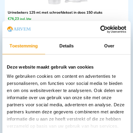
Urinebekers 125 ml met schroefdeksel in doos 150 stuks
€
76,23
incl. btw
63 excl. btw
In winkelwagen
Leverbaar
Toestemming
Details
Over
Deze website maakt gebruik van cookies
We gebruiken cookies om content en advertenties te
personaliseren, om functies voor social media te bieden
en om ons websiteverkeer te analyseren. Ook delen we
informatie over uw gebruik van onze site met onze
partners voor social media, adverteren en analyse. Deze
Slabben met opvangzak
partners kunnen deze gegevens combineren met andere
€
16,03
incl. btw
informatie die u aan ze heeft verstrekt of die ze hebben
13.25 excl. btw
verzameld op basis van uw gebruik van hun services.
In winkelwagen