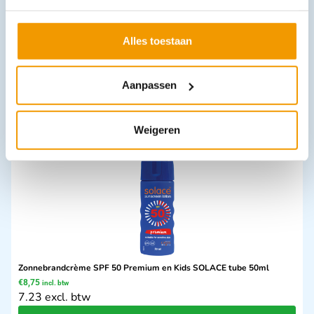
Alles toestaan
Nitril handschoenen kleur Zwart in 4 maten
€
9,62
incl. btw
7.95 excl. btw
Aanpassen
Opties bekijken
Leverbaar
Weigeren
Zonnebrandcrème SPF 50 Premium en Kids SOLACE tube 50ml
€
8,75
incl. btw
7.23 excl. btw