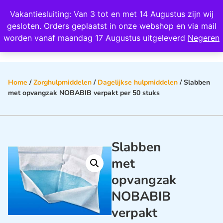
Wij scoren een 4,8 op Google
Vakantiesluiting: Van 3 tot en met 14 Augustus zijn wij
0
gesloten. Orders geplaatst in onze webshop en via mail
worden vanaf maandag 17 Augustus uitgeleverd
Negeren
Home
/
Zorghulpmiddelen
/
Dagelijkse hulpmiddelen
/ Slabben
met opvangzak NOBABIB verpakt per 50 stuks
Slabben
met
opvangzak
NOBABIB
verpakt