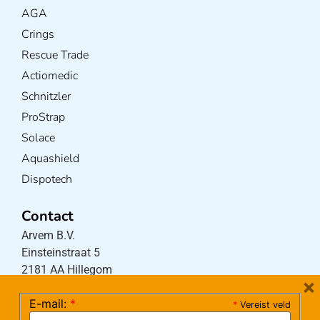
AGA
Crings
Rescue Trade
Actiomedic
Schnitzler
ProStrap
Solace
Aquashield
Dispotech
Contact
Arvem B.V.
Einsteinstraat 5
2181 AA Hillegom
×
E-mail:
*
*
Vereist veld