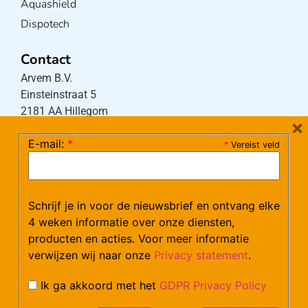
Aquashield
Dispotech
Contact
Arvem B.V.
Einsteinstraat 5
2181 AA Hillegom
×
E-mail:
*
*
Vereist veld
Tel:
0252-533256
(maandag – donderdag 08:30-17:15 uur / vrijdag
08:30-16:00 uur)
Schrijf je in voor de nieuwsbrief en ontvang elke
Mail:
klantenservice@arvem.nl
4 weken informatie over onze diensten,
producten en acties. Voor meer informatie
verwijzen wij naar onze
Privacy statement
.
Werken bij Arvem?
Bekijk hier onze vacatures.
Ik ga akkoord met het
GDPR Privacy Policy