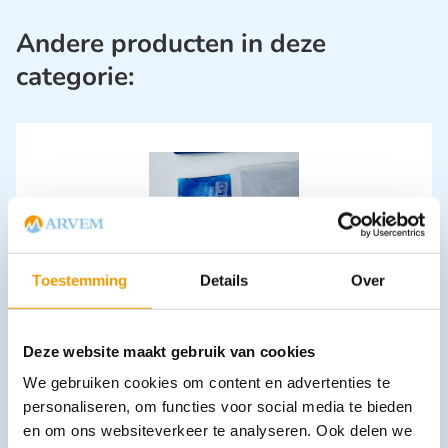
Andere producten in deze
categorie:
Toestemming
Details
Over
Hoezen voor Instant Ice pack's, 15.5 x 22cm Pak 50 stuks
€
10,59
incl. btw
8.75 excl. btw
Deze website maakt gebruik van cookies
In winkelwagen
We gebruiken cookies om content en advertenties te
Leverbaar
personaliseren, om functies voor social media te bieden
en om ons websiteverkeer te analyseren. Ook delen we