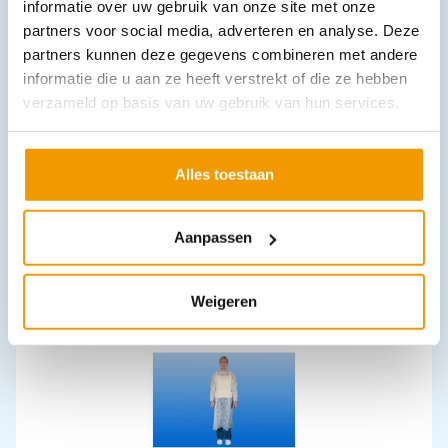
informatie over uw gebruik van onze site met onze
partners voor social media, adverteren en analyse. Deze
partners kunnen deze gegevens combineren met andere
informatie die u aan ze heeft verstrekt of die ze hebben
verzameld op basis van uw gebruik van hun services.
Onderlegger RIBOCARE 4 laags in Pak 30 stuks
Alles toestaan
€
5,38
–
€
10,90
incl. btw
4.94 excl. btw
Aanpassen
Opties bekijken
Leverbaar
Weigeren