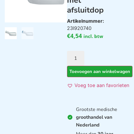
met
afsluitdop
Artikelnummer:
23I920740
€
4,54
incl. btw
Toevoegen aan winkelwagen
Voeg toe aan favorieten
Grootste medische
groothandel van
Nederland
Meer dan
30 jaar