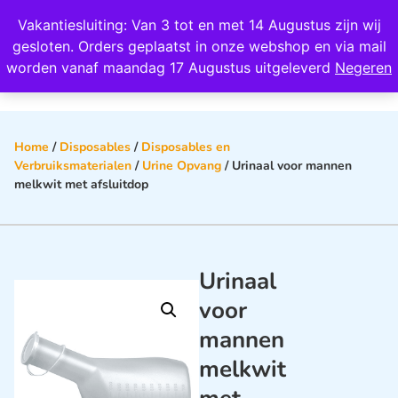
Wij scoren een 4,8 op Google
Vakantiesluiting: Van 3 tot en met 14 Augustus zijn wij
0
gesloten. Orders geplaatst in onze webshop en via mail
worden vanaf maandag 17 Augustus uitgeleverd
Negeren
Home
/
Disposables
/
Disposables en
Verbruiksmaterialen
/
Urine Opvang
/ Urinaal voor mannen
melkwit met afsluitdop
Urinaal
voor
mannen
melkwit