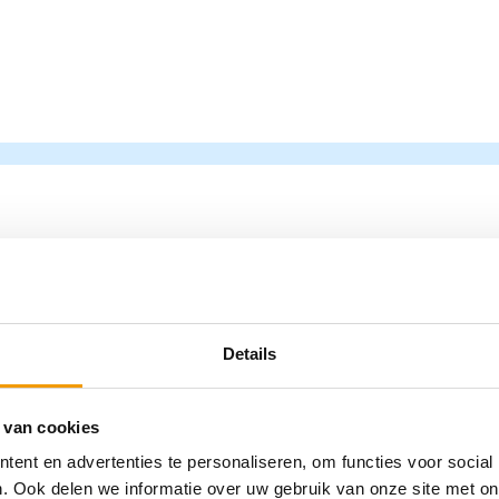
Steken
UN612994
€
20,64
i
Details
 van cookies
ent en advertenties te personaliseren, om functies voor social
. Ook delen we informatie over uw gebruik van onze site met on