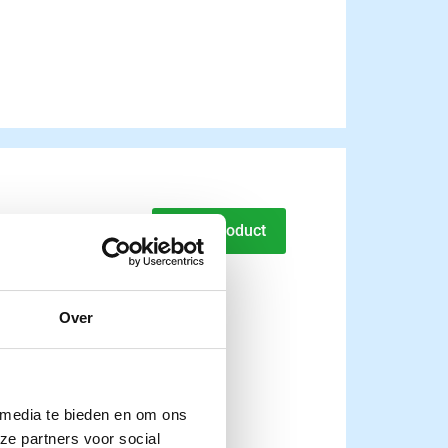
 en beten set
Naar product
ncl. btw
Over
 media te bieden en om ons
ze partners voor social