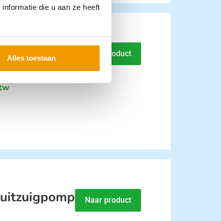
nformatie die u aan ze heeft
 uitzuigpomp
Naar product
Alles toestaan
btw
e uitzuigpomp
Naar product