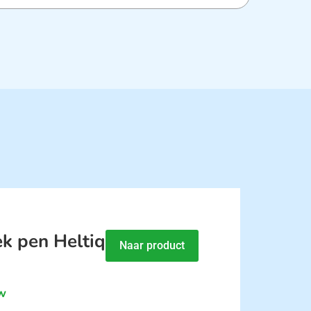
ek pen Heltiq
Naar product
tw