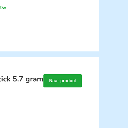
btw
tick 5.7 gram
Naar product