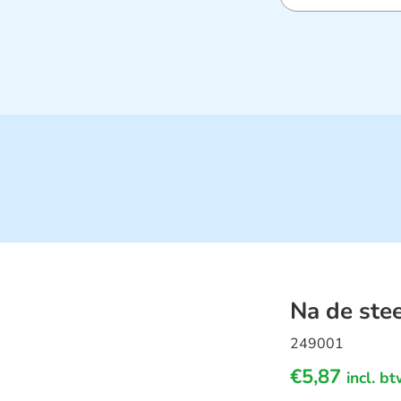
Na de ste
249001
€
5,87
incl. b