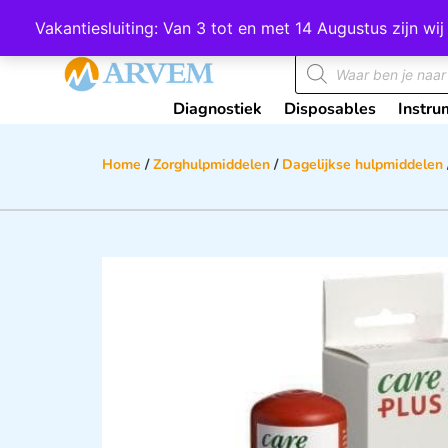
Wij scoren een 4,8 op Google
Vakantiesluiting: Van 3 tot en met 14 Augustus zijn 
Diagnostiek
Disposables
Instru
Home
/
Zorghulpmiddelen
/
Dagelijkse hulpmiddelen