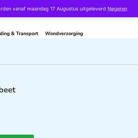
Mijn Account
Contact
 worden vanaf maandag 17 Augustus uitgeleverd
Negeren
ding & Transport
Wondverzorging
beet