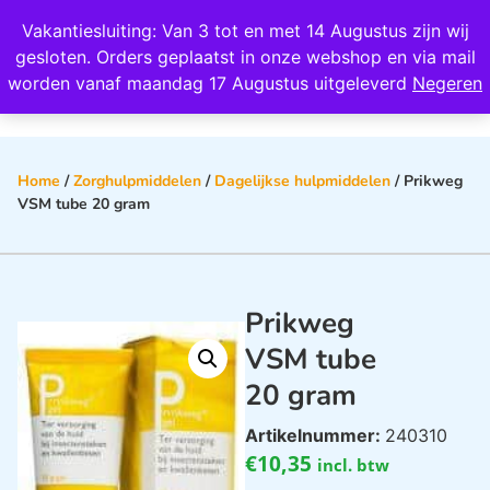
Wij scoren een 4,8 op Google
Vakantiesluiting: Van 3 tot en met 14 Augustus zijn wij
0
gesloten. Orders geplaatst in onze webshop en via mail
worden vanaf maandag 17 Augustus uitgeleverd
Negeren
Home
/
Zorghulpmiddelen
/
Dagelijkse hulpmiddelen
/ Prikweg
VSM tube 20 gram
Prikweg
VSM tube
20 gram
Artikelnummer:
240310
€
10,35
incl. btw