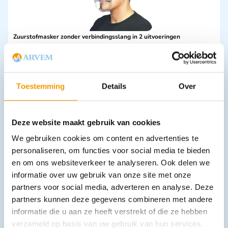
Zuurstofmasker zonder verbindingsslang in 2 uitvoeringen
€
1,73
–
€
1,82
incl. btw
1.59 excl. btw
Opties bekijken
Toestemming
Details
Over
Leverbaar
Deze website maakt gebruik van cookies
We gebruiken cookies om content en advertenties te
personaliseren, om functies voor social media te bieden
en om ons websiteverkeer te analyseren. Ook delen we
informatie over uw gebruik van onze site met onze
partners voor social media, adverteren en analyse. Deze
partners kunnen deze gegevens combineren met andere
Beademingsmasker met sleutelhanger
€
5,45
informatie die u aan ze heeft verstrekt of die ze hebben
incl. btw
4.5 excl. btw
verzameld op basis van uw gebruik van hun services.