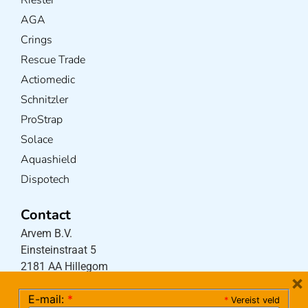
AGA
Crings
Rescue Trade
Actiomedic
Schnitzler
ProStrap
Solace
Aquashield
Dispotech
Contact
Arvem B.V.
Einsteinstraat 5
2181 AA Hillegom
×
E-mail:
*
*
Vereist veld