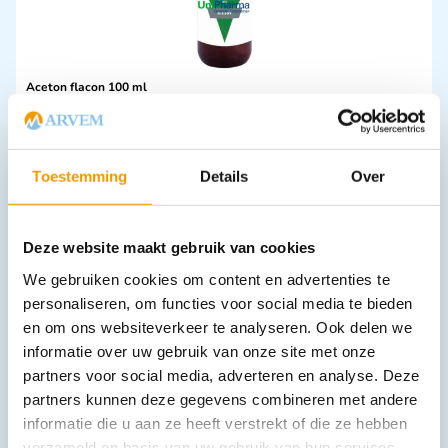
Aceton flacon 100 ml
€
4,57
incl. btw
3.78 excl. btw
In winkelwagen
Toestemming
Details
Over
Leverbaar
Deze website maakt gebruik van cookies
We gebruiken cookies om content en advertenties te
personaliseren, om functies voor social media te bieden
en om ons websiteverkeer te analyseren. Ook delen we
informatie over uw gebruik van onze site met onze
partners voor social media, adverteren en analyse. Deze
partners kunnen deze gegevens combineren met andere
Nitril onderzoek handschoenen Steriel poedervrij
informatie die u aan ze heeft verstrekt of die ze hebben
€
27,70
incl. btw
verzameld op basis van uw gebruik van hun services.