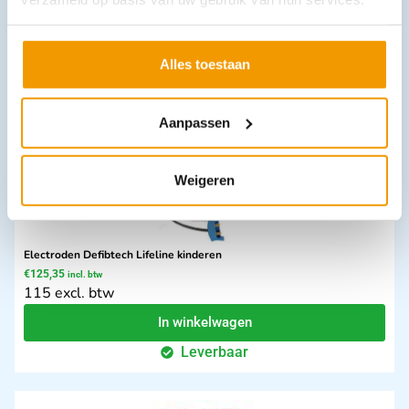
22.89 excl. btw
Opties bekijken
Leverbaar
Alles toestaan
Aanpassen
Weigeren
Electroden Defibtech Lifeline kinderen
€
125,35
incl. btw
115 excl. btw
In winkelwagen
Leverbaar