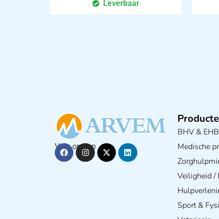
Leverbaar
Producte
BHV & EH
Medische pra
Volg ons op
Zorghulpmi
Veiligheid 
Hulpverleni
Sport & Fys