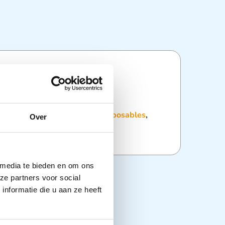
ties
:
Dagelijkse hulpmiddelen
,
Disposables
,
Over
ondheid
,
Zorghulpmiddelen
 media te bieden en om ons
ze partners voor social
nformatie die u aan ze heeft