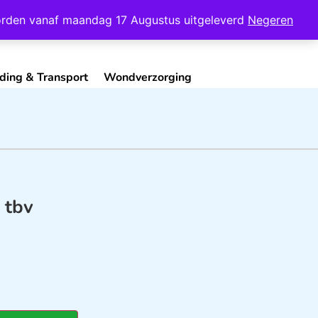
Mijn Account
Contact
 worden vanaf maandag 17 Augustus uitgeleverd
Negeren
ding & Transport
Wondverzorging
 tbv