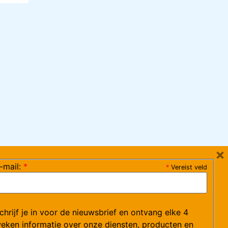
×
-mail:
*
*
Vereist veld
ag 08:30-17:15 uur / vrijdag 08:30-16:00 uur)
chrijf je in voor de nieuwsbrief en ontvang elke 4
ce@arvem.nl
eken informatie over onze diensten, producten en