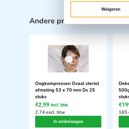
Weigeren
Andere producten in deze ca
Oogkompressen Ovaal steriel
Deke
afmeting 53 x 70 mm Ds 25
500g
stuks
stuk
€
2,99
€
19
incl. btw
2.74 excl. btw
165 
In winkelwagen