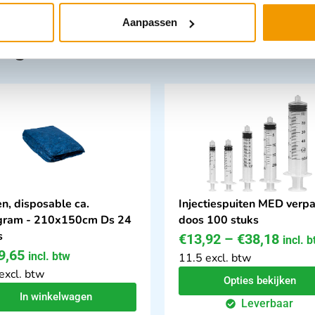
Aanpassen
tegorie:
n, disposable ca.
Injectiespuiten MED verpa
ram - 210x150cm Ds 24
doos 100 stuks
s
€
13,92
–
€
38,18
incl. 
9,65
incl. btw
11.5 excl. btw
excl. btw
Opties bekijken
In winkelwagen
Leverbaar