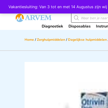
Wij scoren een 4,8 op Google
Vakantiesluiting: Van 3 tot en met 14 Augustus zijn 
Diagnostiek
Disposables
Instru
Home
/
Zorghulpmiddelen
/
Dagelijkse hulpmiddelen