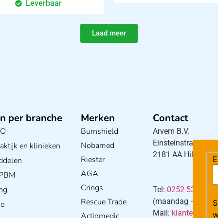
Leverbaar
Laad meer
n per branche
Merken
Contact
BO
Burnshield
Arvem B.V.
Einsteinstraat 5
Nobamed
ktijk en klinieken
2181 AA Hillegom
Riester
E
ddelen
AGA
/ PBM
Crings
ng
Tel:
0252-533256
Rescue Trade
(maandag – donderd
S
io
Mail:
klantenservi
w
Actiomedic