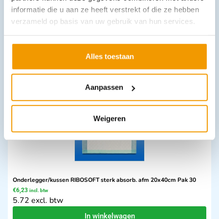
informatie die u aan ze heeft verstrekt of die ze hebben
verzameld op basis van uw gebruik van hun services.
Suspensorium Jock Strap
€
4,63
incl. btw
4.25 excl. btw
Alles toestaan
Opties bekijken
Leverbaar
Aanpassen
Weigeren
Onderlegger/kussen RIBOSOFT sterk absorb. afm 20x40cm Pak 30
€
6,23
incl. btw
5.72 excl. btw
In winkelwagen