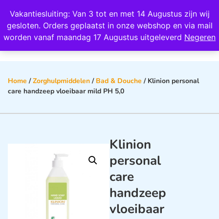
Wij scoren een 4,8 op Google
Vakantiesluiting: Van 3 tot en met 14 Augustus zijn wij
0
gesloten. Orders geplaatst in onze webshop en via mail
worden vanaf maandag 17 Augustus uitgeleverd
Negeren
Home
/
Zorghulpmiddelen
/
Bad & Douche
/ Klinion personal
care handzeep vloeibaar mild PH 5,0
Klinion
personal
care
handzeep
vloeibaar