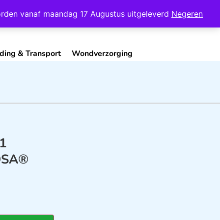
Mijn Account
Contact
 worden vanaf maandag 17 Augustus uitgeleverd
Negeren
ding & Transport
Wondverzorging
71
OSA®