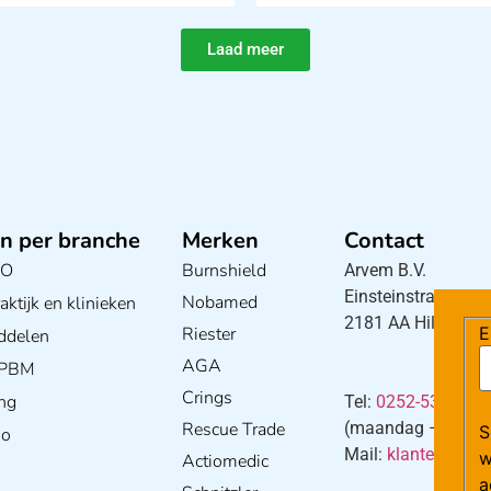
Laad meer
n per branche
Merken
Contact
BO
Burnshield
Arvem B.V.
Einsteinstraat 5
Nobamed
ktijk en klinieken
2181 AA Hillegom
Riester
E
ddelen
AGA
/ PBM
Crings
ng
Tel:
0252-533256
Rescue Trade
(maandag – donderd
S
io
Mail:
klantenservi
w
Actiomedic
a