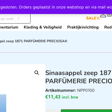
wij gesloten. Orders geplaatst in onze webshop en via mail
0
SALE
mentarium
Kleding & Veiligheid
Praktijkinrichting
Red
ppel zeep 1871 PARFÜMERIE PRECIOSA®
Sinaasappel zeep 18
PARFÜMERIE PRECI
Artikelnummer:
NPP0100
€
11,43
incl. btw