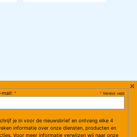
×
-mail:
*
*
Vereist veld
ag 08:30-17:15 uur / vrijdag 08:30-16:00 uur)
chrijf je in voor de nieuwsbrief en ontvang elke 4
ce@arvem.nl
eken informatie over onze diensten, producten en
cties. Voor meer informatie verwijzen wij naar onze