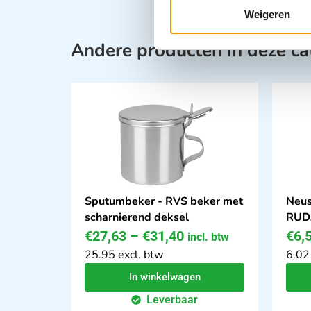
Weigeren
Andere producten in deze ca
Sputumbeker - RVS beker met
Neus
scharnierend deksel
RUD
€
27,63
–
€
31,40
€
6,
incl. btw
25.95 excl. btw
6.02
In winkelwagen
Leverbaar