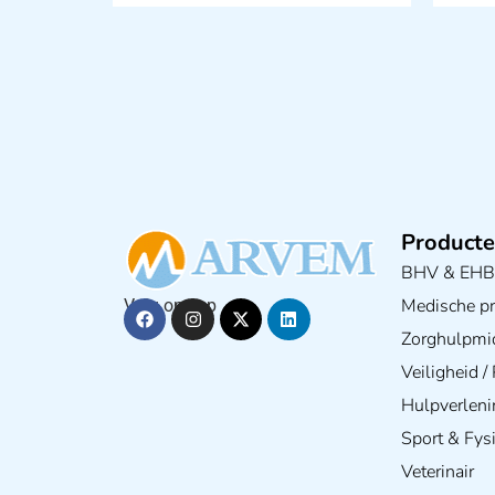
Producte
BHV & EH
Medische pra
Volg ons op
Zorghulpmi
Veiligheid 
Hulpverleni
Sport & Fys
Veterinair