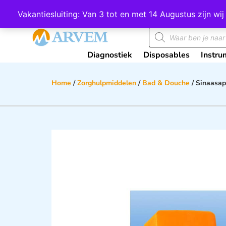
Wij scoren een 4,8 op Google
Vakantiesluiting: Van 3 tot en met 14 Augustus zijn 
Diagnostiek
Disposables
Instru
Home
/
Zorghulpmiddelen
/
Bad & Douche
/ Sinaasa