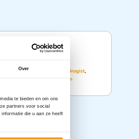
ties
Over
:
Bad & Douche
,
Disposables
,
Drogist
,
ing
,
Overige Zorghulpmiddelen
 media te bieden en om ons
ze partners voor social
nformatie die u aan ze heeft