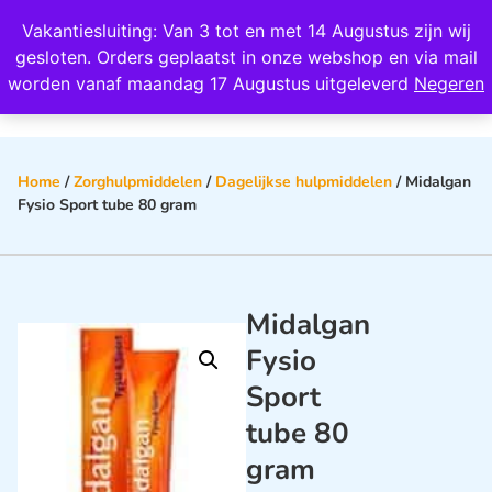
Wij scoren een 4,8 op Google
Vakantiesluiting: Van 3 tot en met 14 Augustus zijn wij
0
gesloten. Orders geplaatst in onze webshop en via mail
worden vanaf maandag 17 Augustus uitgeleverd
Negeren
Home
/
Zorghulpmiddelen
/
Dagelijkse hulpmiddelen
/ Midalgan
Fysio Sport tube 80 gram
Midalgan
Fysio
Sport
tube 80
gram