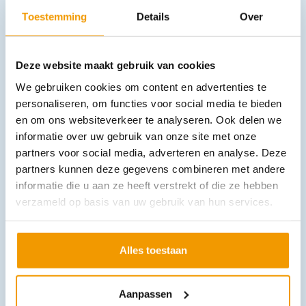
Toestemming
Details
Over
Deze website maakt gebruik van cookies
Mondspatels Zalfspatels niet steriel
€
2,18
–
€
2,96
We gebruiken cookies om content en advertenties te
incl. btw
1.8 excl. btw
personaliseren, om functies voor social media te bieden
en om ons websiteverkeer te analyseren. Ook delen we
Opties bekijken
informatie over uw gebruik van onze site met onze
Leverbaar
partners voor social media, adverteren en analyse. Deze
partners kunnen deze gegevens combineren met andere
informatie die u aan ze heeft verstrekt of die ze hebben
verzameld op basis van uw gebruik van hun services.
Alles toestaan
Overledenen hoes Bio Body Bag met U-rits 200Mu
Aanpassen
€
34,49
incl. btw