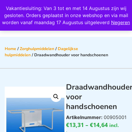
Wij scoren een 4,8 op Google
Vakantiesluiting: Van 3 tot en met 14 Augustus zijn wij
0
gesloten. Orders geplaatst in onze webshop en via mail
worden vanaf maandag 17 Augustus uitgeleverd
Negeren
Home
/
Zorghulpmiddelen
/
Dagelijkse
hulpmiddelen
/ Draadwandhouder voor handschoenen
Draadwandhoude
voor
handschoenen
Artikelnummer:
00905001
€
13,31
–
€
14,64
incl.