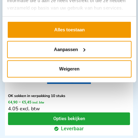
informatie die u aan ze heeft verstrekt of die ze hebben
€
7,56
incl. btw
verzameld op basis van uw gebruik van hun services.
6.25 excl. btw
In winkelwagen
Alles toestaan
Leverbaar
Aanpassen
Weigeren
OK sokken in verpakking 10 stuks
€
4,90
–
€
5,45
incl. btw
4.05 excl. btw
Opties bekijken
Leverbaar