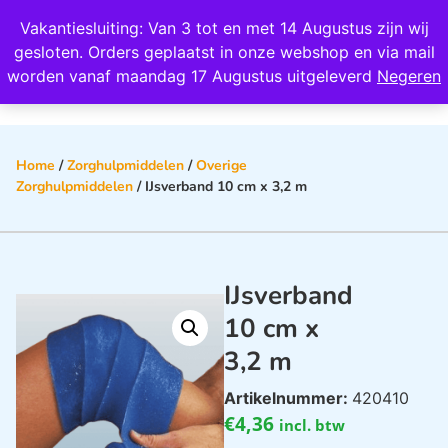
Wij scoren een 4,8 op Google
Vakantiesluiting: Van 3 tot en met 14 Augustus zijn wij
0
gesloten. Orders geplaatst in onze webshop en via mail
worden vanaf maandag 17 Augustus uitgeleverd
Negeren
Home
/
Zorghulpmiddelen
/
Overige
Zorghulpmiddelen
/ IJsverband 10 cm x 3,2 m
IJsverband
10 cm x
3,2 m
Artikelnummer:
420410
€
4,36
incl. btw