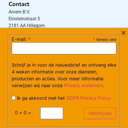
Contact
Arvem B.V.
Einsteinstraat 5
2181 AA Hillegom
×
E-mail:
*
*
Vereist veld
Tel:
0252-533256
(maandag – donderdag 08:30-17:15 uur / vrijdag
08:30-16:00 uur)
Schrijf je in voor de nieuwsbrief en ontvang elke
Mail:
klantenservice@arvem.nl
4 weken informatie over onze diensten,
producten en acties. Voor meer informatie
verwijzen wij naar onze
Privacy statement
.
Werken bij Arvem?
Bekijk hier onze vacatures.
Ik ga akkoord met het
GDPR Privacy Policy
0 + 0 =
©Arvem
Verzendkosten en Levering
Algemene voorwaarden