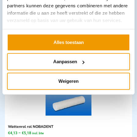
partners kunnen deze gegevens combineren met andere
informatie die u aan ze heeft verstrekt of die ze hebben
verzameld op basis van uw gebruik van hun services.
Inhoud verbandkoffer BHV Industrie
€
51,88
incl. btw
47.6 excl. btw
Alles toestaan
In winkelwagen
Leverbaar
Aanpassen
Weigeren
Wattenrol rol NOBADENT
€
4,13
–
€
5,18
incl. btw