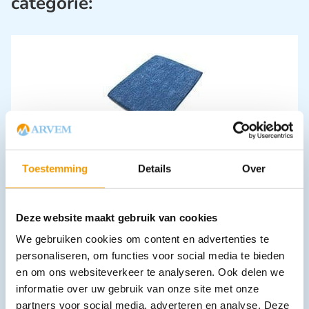
categorie:
Deken disp.gewatteerd per stuk
Toestemming
Details
Over
€
4,82
–
€
6,54
incl. btw
3.98 excl. btw
Opties bekijken
Deze website maakt gebruik van cookies
Leverbaar
We gebruiken cookies om content en advertenties te
personaliseren, om functies voor social media te bieden
en om ons websiteverkeer te analyseren. Ook delen we
informatie over uw gebruik van onze site met onze
partners voor social media, adverteren en analyse. Deze