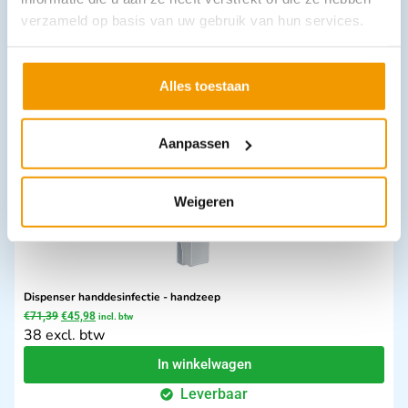
OK muts model Verpleger
verzameld op basis van uw gebruik van hun services.
€
34,12
–
€
36,72
incl. btw
28.2 excl. btw
Opties bekijken
Alles toestaan
Leverbaar
Aanpassen
Weigeren
Dispenser handdesinfectie - handzeep
€
71,39
€
45,98
incl. btw
38 excl. btw
In winkelwagen
Leverbaar