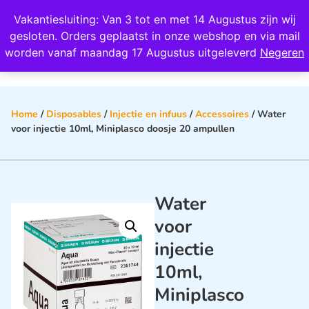
Wij scoren een 4,8 op Google
Vakantiesluiting: Van 3 tot en met 14 Augustus zijn wij
0
gesloten. Orders geplaatst in onze webshop en via mail
worden vanaf maandag 17 Augustus uitgeleverd
Negeren
Home
/
Disposables
/
Injectie en infuus
/
Accessoires
/ Water
voor injectie 10ml, Miniplasco doosje 20 ampullen
Water
voor
injectie
10ml,
Miniplasco