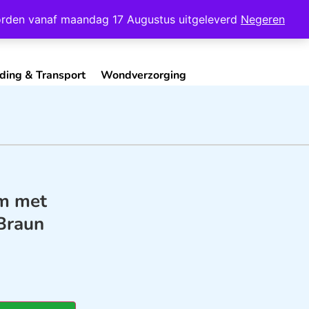
Mijn Account
Contact
 worden vanaf maandag 17 Augustus uitgeleverd
Negeren
ding & Transport
Wondverzorging
2m met
 Braun