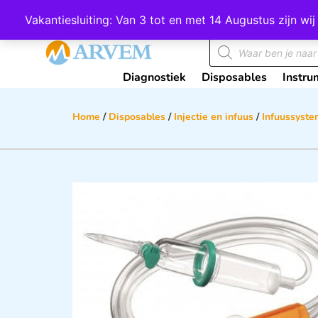
Wij scoren een 4,8 op Google
Vakantiesluiting: Van 3 tot en met 14 Augustus zijn 
Diagnostiek
Disposables
Instru
Home
/
Disposables
/
Injectie en infuus
/
Infuussyst