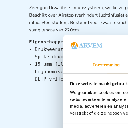
Zeer goed kwaliteits infuussysteem, welke zorgt 
Beschikt over Airstop (verhindert luchtinfusie)
infuusvloeistoffen). Bestemd voor zwaartekrach
slang lengte van 220cm.
Eigenschappen:
- Drukweerstand van 2 bar

- Spike-druppelkamer

- 15 µmm filter

Toestemming
- Ergonomische en precieze rollerkl
- DEHP-vrije lijn
Deze website maakt gebruik
We gebruiken cookies om cont
websiteverkeer te analyseren
media, adverteren en analys
verstrekt of die ze hebben v