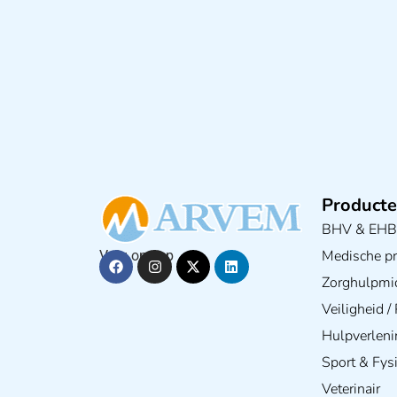
Producte
BHV & EH
Medische pra
Volg ons op
Zorghulpmi
Veiligheid 
Hulpverleni
Sport & Fys
Veterinair