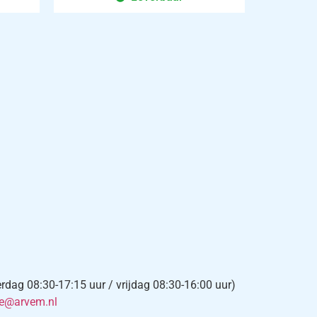
×
-mail:
*
*
Vereist veld
ag 08:30-17:15 uur / vrijdag 08:30-16:00 uur)
chrijf je in voor de nieuwsbrief en ontvang elke 4
ce@arvem.nl
eken informatie over onze diensten, producten en