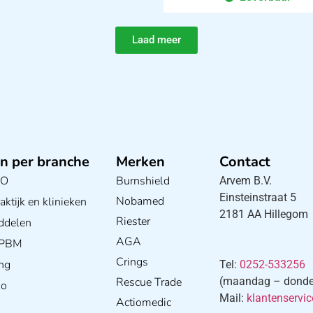
Laad meer
n per branche
Merken
Contact
BO
Burnshield
Arvem B.V.
Einsteinstraat 5
Nobamed
ktijk en klinieken
2181 AA Hillegom
E
Riester
ddelen
AGA
/ PBM
Crings
ng
Tel:
0252-533256
Rescue Trade
(maandag – donderd
S
io
Mail:
klantenservi
w
Actiomedic