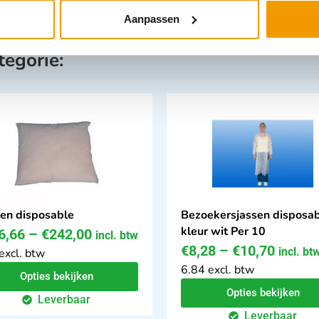
Aanpassen
tegorie:
en disposable
Bezoekersjassen disposa
kleur wit Per 10
6,66
–
€
242,00
incl. btw
€
8,28
–
€
10,70
incl. bt
excl. btw
6.84 excl. btw
Opties bekijken
Opties bekijken
Leverbaar
Leverbaar