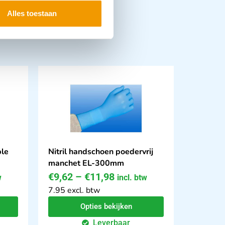
Alles toestaan
ble
Nitril handschoen poedervrij
manchet EL-300mm
€
9,62
–
€
11,98
w
incl. btw
7.95 excl. btw
Opties bekijken
Leverbaar