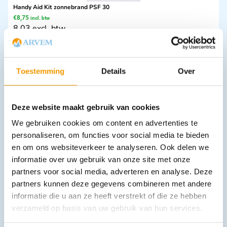
Handy Aid Kit zonnebrand PSF 30
€
8,75
incl. btw
8.03 excl. btw
In winkelwagen
Leverbaar
Toestemming
Details
Over
Deze website maakt gebruik van cookies
We gebruiken cookies om content en advertenties te
personaliseren, om functies voor social media te bieden
en om ons websiteverkeer te analyseren. Ook delen we
informatie over uw gebruik van onze site met onze
Massageolie Chemodol
partners voor social media, adverteren en analyse. Deze
€
12,04
–
€
159,72
incl. btw
partners kunnen deze gegevens combineren met andere
9.95 excl. btw
informatie die u aan ze heeft verstrekt of die ze hebben
Opties bekijken
verzameld op basis van uw gebruik van hun services.
Leverbaar