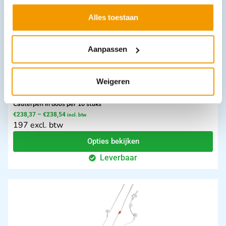
Alles toestaan
Aanpassen
Weigeren
Cauterpen in doos per 10 stuks
€
238,37
–
€
238,54
incl. btw
197 excl. btw
Opties bekijken
Leverbaar