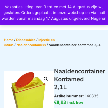
Wij scoren een 4,8 op Google
Vakantiesluiting: Van 3 tot en met 14 Augustus zijn wij
0
gesloten. Orders geplaatst in onze webshop en via mail
worden vanaf maandag 17 Augustus uitgeleverd
Negeren
Home
/
Disposables
/
Injectie en
infuus
/
Naaldencontainers
/ Naaldencontainer Kontamed 2,1L
Naaldencontainer
Kontamed
2,1L
Artikelnummer:
140835
€
8,93
incl. btw