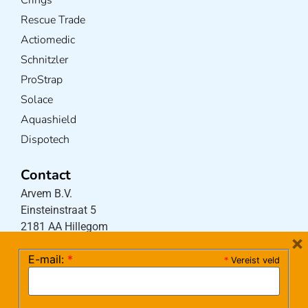
Rescue Trade
Actiomedic
Schnitzler
ProStrap
Solace
Aquashield
Dispotech
Contact
Arvem B.V.
Einsteinstraat 5
2181 AA Hillegom
×
E-mail:
*
*
Vereist veld
Tel:
0252-533256
(maandag – donderdag 08:30-17:15 uur / vrijdag