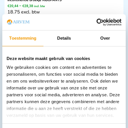
Incontinentie broekje RIBOPANTS
€
20,44
–
€
28,38
incl. btw
18.75 excl. btw
Opties bekijken
Leverbaar
Toestemming
Details
Over
Deze website maakt gebruik van cookies
We gebruiken cookies om content en advertenties te
personaliseren, om functies voor social media te bieden
en om ons websiteverkeer te analyseren. Ook delen we
informatie over uw gebruik van onze site met onze
Bezoekersjassen kleur Groen
partners voor social media, adverteren en analyse. Deze
€
8,28
–
€
11,34
incl. btw
partners kunnen deze gegevens combineren met andere
6.84 excl. btw
informatie die u aan ze heeft verstrekt of die ze hebben
Opties bekijken
verzameld op basis van uw gebruik van hun services.
Leverbaar