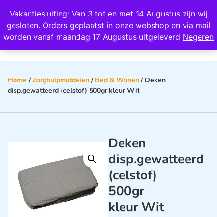
Wij scoren een 4,8 op Google
Vakantiesluiting: Van 3 tot en met 14 Augustus zijn wij
0
gesloten. Orders geplaatst in onze webshop en via mail
worden vanaf maandag 17 Augustus uitgeleverd
Negeren
Home
/
Zorghulpmiddelen
/
Bed & Wonen
/ Deken
disp.gewatteerd (celstof) 500gr kleur Wit
Deken
disp.gewatteerd
(celstof)
500gr
kleur Wit