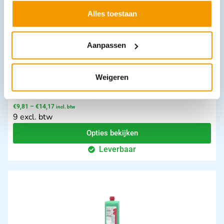
Alles toestaan
Aanpassen
Weigeren
Pleisterstrips RUDADERM®-junior met motief in doos 500 stuks
€
9,81
–
€
14,17
incl. btw
9 excl. btw
Opties bekijken
Leverbaar