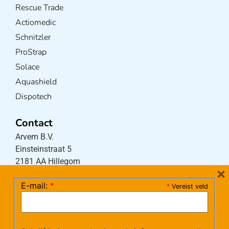
Rescue Trade
Actiomedic
Schnitzler
ProStrap
Solace
Aquashield
Dispotech
Contact
Arvem B.V.
Einsteinstraat 5
2181 AA Hillegom
×
E-mail:
*
*
Vereist veld
Tel:
0252-533256
(maandag – donderdag 08:30-17:15 uur / vrijdag
08:30-16:00 uur)