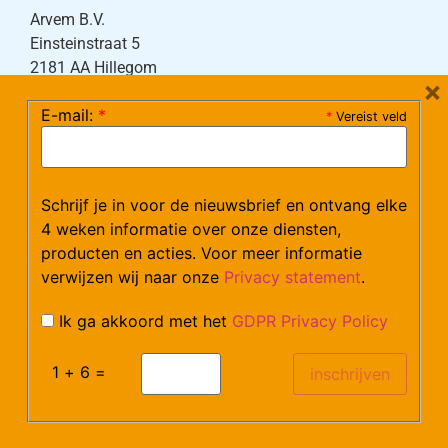
Arvem B.V.
Einsteinstraat 5
2181 AA Hillegom
×
E-mail:
*
*
Vereist veld
Tel:
0252-533256
(maandag – donderdag 08:30-17:15 uur / vrijdag
08:30-16:00 uur)
Schrijf je in voor de nieuwsbrief en ontvang elke
Mail:
klantenservice@arvem.nl
4 weken informatie over onze diensten,
producten en acties. Voor meer informatie
verwijzen wij naar onze
Privacy statement
.
Werken bij Arvem?
Bekijk hier onze vacatures.
Ik ga akkoord met het
GDPR Privacy Policy
1 + 6 =
©Arvem
Verzendkosten en Levering
Algemene voorwaarden