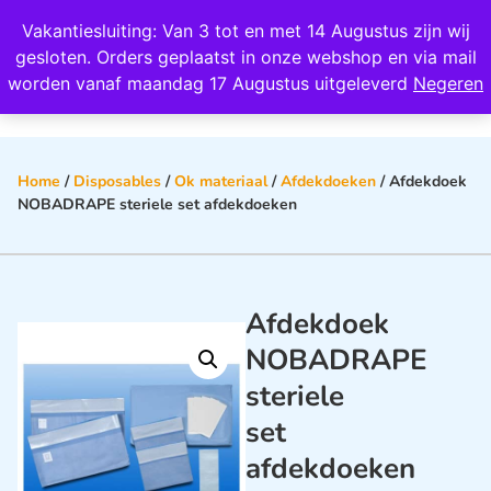
Wij scoren een 4,8 op Google
Vakantiesluiting: Van 3 tot en met 14 Augustus zijn wij
0
gesloten. Orders geplaatst in onze webshop en via mail
worden vanaf maandag 17 Augustus uitgeleverd
Negeren
Home
/
Disposables
/
Ok materiaal
/
Afdekdoeken
/ Afdekdoek
NOBADRAPE steriele set afdekdoeken
Afdekdoek
NOBADRAPE
steriele
set
afdekdoeken