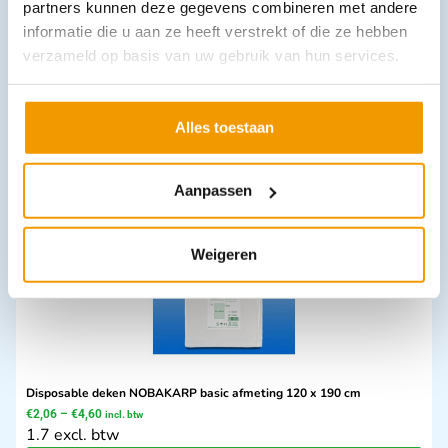
partners kunnen deze gegevens combineren met andere
informatie die u aan ze heeft verstrekt of die ze hebben
verzameld op basis van uw gebruik van hun services.
Onderarm krukken model ST in diverse kleuren
€
14,72
–
€
16,30
incl. btw
13.5 excl. btw
Alles toestaan
Opties bekijken
Leverbaar
Aanpassen
Weigeren
Disposable deken NOBAKARP basic afmeting 120 x 190 cm
€
2,06
–
€
4,60
incl. btw
1.7 excl. btw