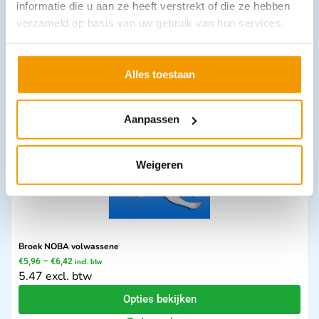
informatie die u aan ze heeft verstrekt of die ze hebben
Vaseline zuurvrij pot 200 gram
verzameld op basis van uw gebruik van hun services.
€
2,98
incl. btw
2.46 excl. btw
In winkelwagen
Alles toestaan
Leverbaar
Aanpassen
Weigeren
Broek NOBA volwassene
€
5,96
–
€
6,42
incl. btw
5.47 excl. btw
Opties bekijken