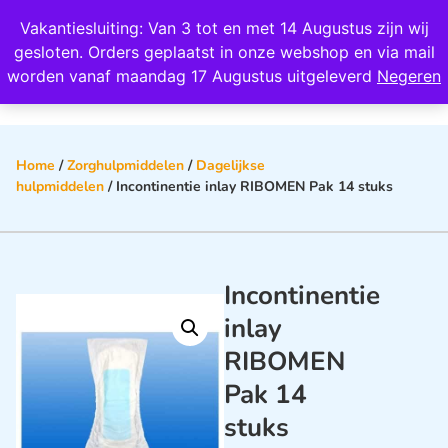
Wij scoren een 4,8 op Google
Vakantiesluiting: Van 3 tot en met 14 Augustus zijn wij
0
gesloten. Orders geplaatst in onze webshop en via mail
worden vanaf maandag 17 Augustus uitgeleverd
Negeren
Home
/
Zorghulpmiddelen
/
Dagelijkse
hulpmiddelen
/ Incontinentie inlay RIBOMEN Pak 14 stuks
Incontinentie
inlay
RIBOMEN
Pak 14
stuks