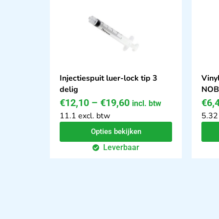
Injectiespuit luer-lock tip 3
Viny
delig
NOB
€
12,10
–
€
19,60
€
6,
incl. btw
11.1 excl. btw
5.32
Opties bekijken
Leverbaar