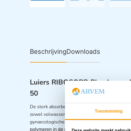
Beschrijving
Downloads
Luiers RIBOSORB Plus hoog ab
50
De sterk absorberende vlokkenluiers zijn geschi
Toestemming
zowel volwassenen als kinderen. De vliesluier 
gynaecologische toepassingen.
Bij productie va
polymeren in de non-woven luier verwerkt waa
Deze website maakt gebruik