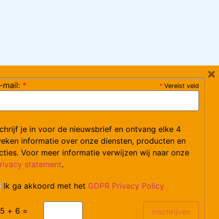
×
-mail:
*
*
Vereist veld
ag 08:30-17:15 uur / vrijdag 08:30-16:00 uur)
chrijf je in voor de nieuwsbrief en ontvang elke 4
ce@arvem.nl
eken informatie over onze diensten, producten en
cties. Voor meer informatie verwijzen wij naar onze
rivacy statement
.
Ik ga akkoord met het
GDPR Privacy Policy
catures.
5 + 6 =