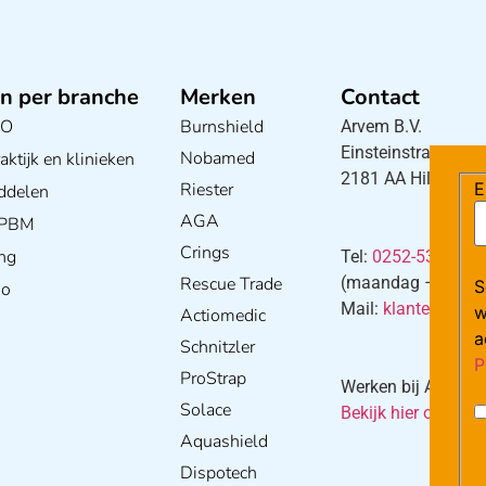
n per branche
Merken
Contact
BO
Burnshield
Arvem B.V.
Einsteinstraat 5
Nobamed
ktijk en klinieken
2181 AA Hillegom
Riester
E
ddelen
AGA
/ PBM
Crings
ng
Tel:
0252-533256
Rescue Trade
(maandag – donderd
S
io
Mail:
klantenservi
w
Actiomedic
a
Schnitzler
P
ProStrap
Werken bij Arvem?
Solace
Bekijk hier onze va
Aquashield
Dispotech