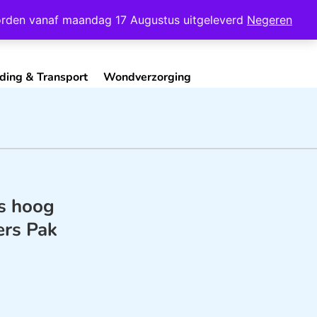
Mijn Account
Contact
 worden vanaf maandag 17 Augustus uitgeleverd
Negeren
ding & Transport
Wondverzorging
s hoog
ers Pak