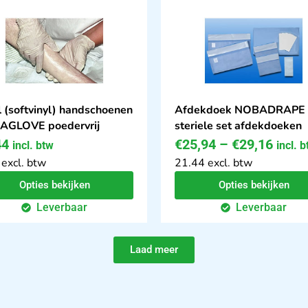
l (softvinyl) handschoenen
Afdekdoek NOBADRAPE
AGLOVE poedervrij
steriele set afdekdoeken
44
€
25,94
–
€
29,16
incl. btw
incl. 
 excl. btw
21.44 excl. btw
Opties bekijken
Opties bekijken
Leverbaar
Leverbaar
Laad meer