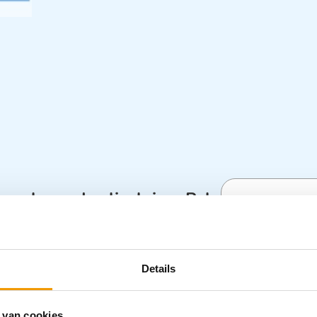
sorberende vliesluiers Pak
Specifica
kt voor bescherming bij incontinentie van
Categorieën
Details
wordt ook gebruikt voor bloedingen of
Incontinenti
n deze luiers zijn extra super absorberende
Zorghulpmid
rdoor de RIBOSORB® -plus een nog betere
 van cookies