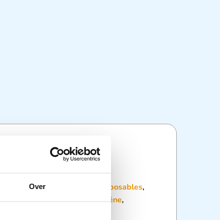
ties
:
Dagelijkse hulpmiddelen
,
Disposables
,
Over
e
,
Patiënten verpleging en hygiëne
,
delen