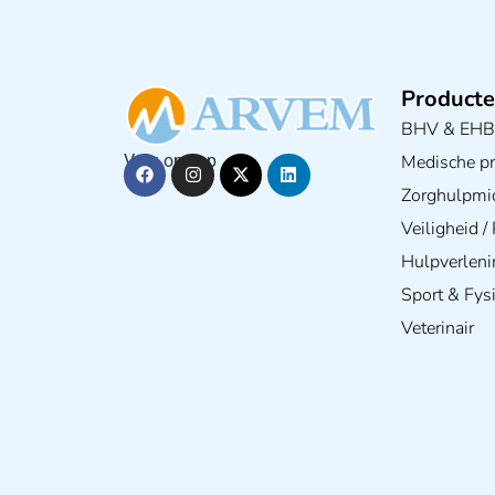
Producte
BHV & EH
Medische pra
Volg ons op
Zorghulpmi
Veiligheid 
Hulpverleni
Sport & Fys
Veterinair