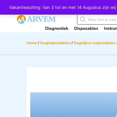
Wij scoren een 4,8 op Google
Vakantiesluiting: Van 3 tot en met 14 Augustus zijn 
Diagnostiek
Disposables
Instru
Home
/
Zorghulpmiddelen
/
Dagelijkse hulpmiddelen