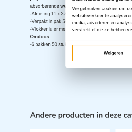
Absorptieniveau 2
absorberende werking heeft.
We gebruiken cookies om cont
-Afmeting 11 x 37 cm
websiteverkeer te analyseren
-Verpakt in pak 50 vliesluiers
media, adverteren en analys
-Vlokkenluier met grote absorptie capaciteit
verstrekt of die ze hebben v
Omdoos:
-6 pakken 50 stuks
Weigeren
Andere producten in deze ca