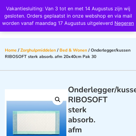
Wij scoren een 4,8 op Google
Vakantiesluiting: Van 3 tot en met 14 Augustus zijn wij
0
gesloten. Orders geplaatst in onze webshop en via mail
worden vanaf maandag 17 Augustus uitgeleverd
Negeren
Home
/
Zorghulpmiddelen
/
Bed & Wonen
/ Onderlegger/kussen
RIBOSOFT sterk absorb. afm 20x40cm Pak 30
Onderlegger/kuss
RIBOSOFT
sterk
absorb.
afm