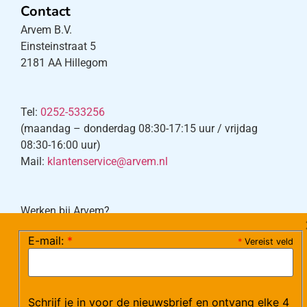
Contact
Arvem B.V.
Einsteinstraat 5
2181 AA Hillegom
Tel:
0252-533256
(maandag – donderdag 08:30-17:15 uur / vrijdag
08:30-16:00 uur)
Mail:
klantenservice@arvem.nl
Werken bij Arvem?
Bekijk hier onze vacatures.
E-mail:
*
*
Vereist veld
©Arvem
Schrijf je in voor de nieuwsbrief en ontvang elke 4