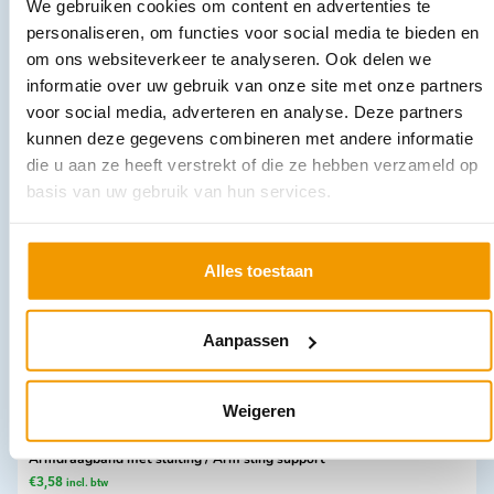
We gebruiken cookies om content en advertenties te
personaliseren, om functies voor social media te bieden en
om ons websiteverkeer te analyseren. Ook delen we
informatie over uw gebruik van onze site met onze partners
Mondmasker OK kleur blauw met elastische bandjes Ds 50 stuks
voor social media, adverteren en analyse. Deze partners
€
3,88
incl. btw
kunnen deze gegevens combineren met andere informatie
3.21 excl. btw
die u aan ze heeft verstrekt of die ze hebben verzameld op
In winkelwagen
basis van uw gebruik van hun services.
Leverbaar
Alles toestaan
Aanpassen
Weigeren
Armdraagband met sluiting / Arm sling support
€
3,58
incl. btw