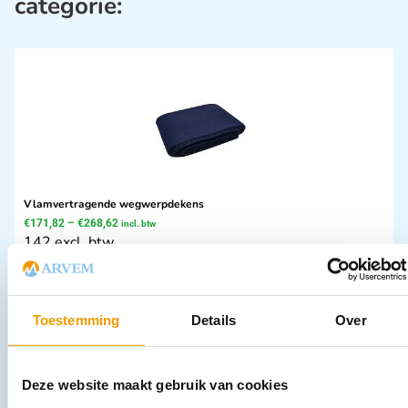
categorie:
Vlamvertragende wegwerpdekens
€
171,82
–
€
268,62
incl. btw
142 excl. btw
Opties bekijken
Leverbaar
Toestemming
Details
Over
Deze website maakt gebruik van cookies