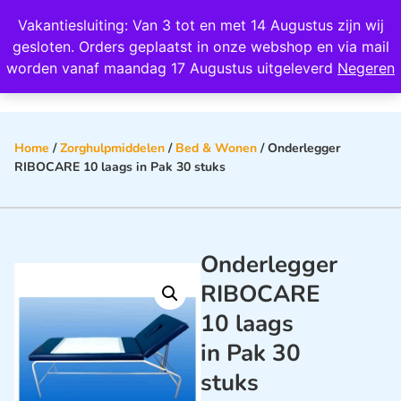
Wij scoren een 4,8 op Google
Vakantiesluiting: Van 3 tot en met 14 Augustus zijn wij
0
gesloten. Orders geplaatst in onze webshop en via mail
worden vanaf maandag 17 Augustus uitgeleverd
Negeren
Home
/
Zorghulpmiddelen
/
Bed & Wonen
/ Onderlegger
RIBOCARE 10 laags in Pak 30 stuks
Onderlegger
RIBOCARE
10 laags
in Pak 30
stuks