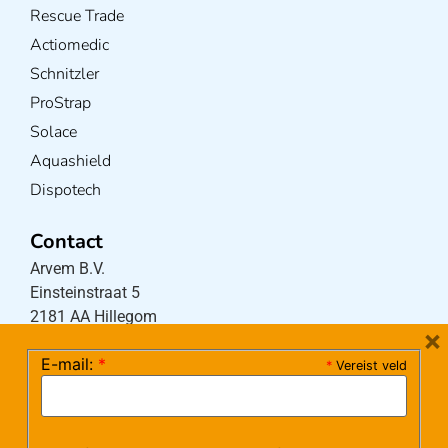
Rescue Trade
Actiomedic
Schnitzler
ProStrap
Solace
Aquashield
Dispotech
Contact
Arvem B.V.
Einsteinstraat 5
2181 AA Hillegom
×
E-mail:
*
*
Vereist veld
Tel:
0252-533256
(maandag – donderdag 08:30-17:15 uur / vrijdag
08:30-16:00 uur)