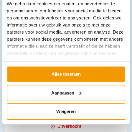
Cadeaudoos 1871 PARFÜMERIE PRECIOSA®
We gebruiken cookies om content en advertenties te
€
41,14
incl. btw
personaliseren, om functies voor social media te bieden
34 excl. btw
en om ons websiteverkeer te analyseren. Ook delen we
In winkelwagen
informatie over uw gebruik van onze site met onze
Leverbaar
partners voor social media, adverteren en analyse. Deze
partners kunnen deze gegevens combineren met andere
informatie die u aan ze heeft verstrekt of die ze hebben
verzameld op basis van uw gebruik van hun services.
Alles toestaan
Aanpassen
VSM Spirofloor, Spray 200ml
€
14,46
incl. btw
11.95 excl. btw
Weigeren
In winkelwagen
Uitverkocht