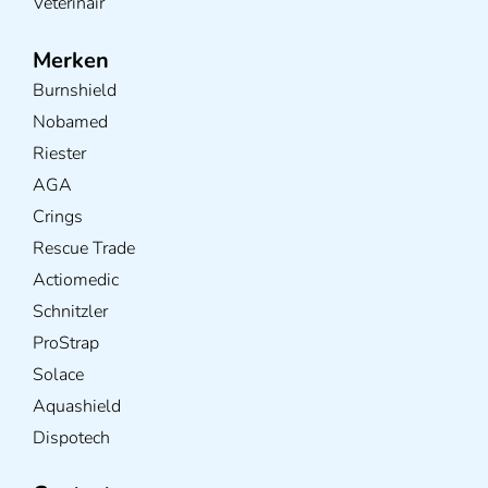
Veterinair
Merken
Burnshield
Nobamed
Riester
AGA
Crings
Rescue Trade
Actiomedic
Schnitzler
ProStrap
Solace
Aquashield
Dispotech