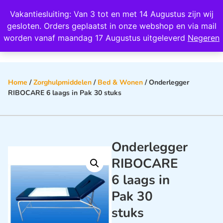
Wij scoren een 4,8 op Google
Vakantiesluiting: Van 3 tot en met 14 Augustus zijn wij
0
gesloten. Orders geplaatst in onze webshop en via mail
worden vanaf maandag 17 Augustus uitgeleverd
Negeren
Home
/
Zorghulpmiddelen
/
Bed & Wonen
/ Onderlegger
RIBOCARE 6 laags in Pak 30 stuks
Onderlegger
RIBOCARE
6 laags in
Pak 30
stuks