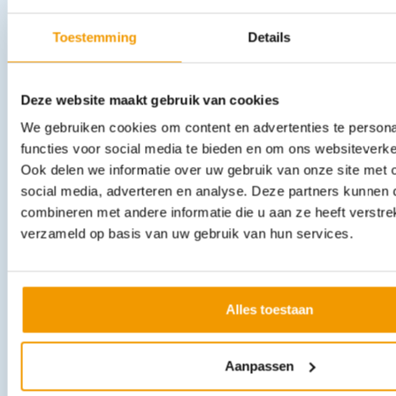
Toestemming
Details
Verbandkoffer Arvem Vakantie (kleur zwart)
€
35,95
incl. btw
Deze website maakt gebruik van cookies
32.98 excl. btw
We gebruiken cookies om content en advertenties te persona
In winkelwagen
functies voor social media te bieden en om ons websiteverke
Leverbaar
Ook delen we informatie over uw gebruik van onze site met 
social media, adverteren en analyse. Deze partners kunnen
combineren met andere informatie die u aan ze heeft verstre
verzameld op basis van uw gebruik van hun services.
Alles toestaan
Paracetamol 500 mg doosje 50 stuks
Aanpassen
€
1.088,91
incl. btw
999 excl. btw