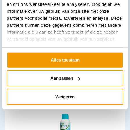
en om ons websiteverkeer te analyseren. Ook delen we
Leverbaar
informatie over uw gebruik van onze site met onze
partners voor social media, adverteren en analyse. Deze
partners kunnen deze gegevens combineren met andere
informatie die u aan ze heeft verstrekt of die ze hebben
verzameld op basis van uw gebruik van hun services.
Alles toestaan
Na de steek pen Heltiq
€
5,87
incl. btw
Aanpassen
4.85 excl. btw
In winkelwagen
Weigeren
Leverbaar