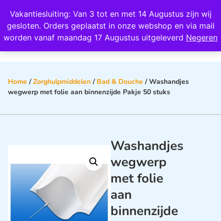
Wij scoren een 4,8 op Google
Vakantiesluiting: Van 3 tot en met 14 Augustus zijn wij
0
gesloten. Orders geplaatst in onze webshop en via mail
worden vanaf maandag 17 Augustus uitgeleverd
Negeren
Home
/
Zorghulpmiddelen
/
Bad & Douche
/ Washandjes
wegwerp met folie aan binnenzijde Pakje 50 stuks
Washandjes
wegwerp
met folie
aan
binnenzijde