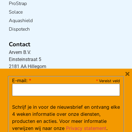
ProStrap
Solace
Aquashield
Dispotech
Contact
Arvem B.V.
Einsteinstraat 5
2181 AA Hillegom
×
E-mail:
*
*
Vereist veld
Tel:
0252-533256
(maandag – donderdag 08:30-17:15 uur / vrijdag
08:30-16:00 uur)
Schrijf je in voor de nieuwsbrief en ontvang elke
Mail:
klantenservice@arvem.nl
4 weken informatie over onze diensten,
producten en acties. Voor meer informatie
verwijzen wij naar onze
Privacy statement
.
Werken bij Arvem?