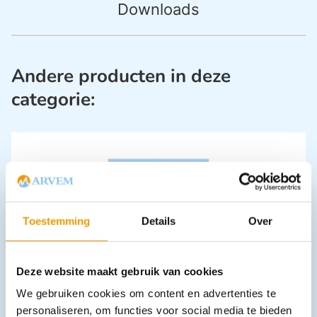
Downloads
Andere producten in deze
categorie:
Toestemming
Details
Over
Oncologische handschoenen NOBAGLOVE Cytostax
€
9,80
Deze website maakt gebruik van cookies
incl. btw
8.1 excl. btw
We gebruiken cookies om content en advertenties te
Opties bekijken
personaliseren, om functies voor social media te bieden