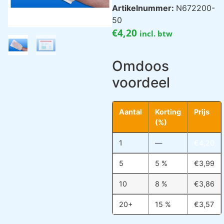
Artikelnummer:
N672200-
50
€
4,20
incl. btw
Omdoos
voordeel
Aantal
Korting
Prijs
(%)
1
—
€
4,20
5
5 %
€
3,99
10
8 %
€
3,86
20+
15 %
€
3,57