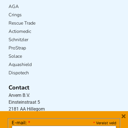
AGA
Crings
Rescue Trade
Actiomedic
Schnitzler
ProStrap
Solace
Aquashield
Dispotech
Contact
Arvem B.V.
Einsteinstraat 5
2181 AA Hillegom
×
E-mail:
*
*
Vereist veld