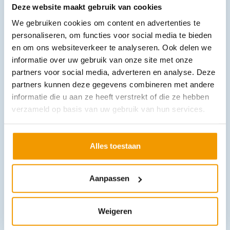
Deze website maakt gebruik van cookies
We gebruiken cookies om content en advertenties te
Arniflor VSM eerste hulp gel
personaliseren, om functies voor social media te bieden
€
8,67
–
€
13,57
incl. btw
en om ons websiteverkeer te analyseren. Ook delen we
7.95 excl. btw
informatie over uw gebruik van onze site met onze
Opties bekijken
partners voor social media, adverteren en analyse. Deze
partners kunnen deze gegevens combineren met andere
Leverbaar
informatie die u aan ze heeft verstrekt of die ze hebben
verzameld op basis van uw gebruik van hun services.
Alles toestaan
Aanpassen
Hansaplast Anti-Druk Patches 9x6,5cm 2 strips
€
6,71
Weigeren
incl. btw
6.16 excl. btw