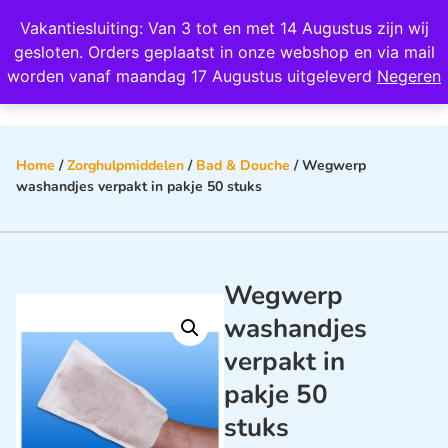
Wij scoren een 4,8 op Google
Vakantiesluiting: Van 3 tot en met 14 Augustus zijn wij
0
gesloten. Orders geplaatst in onze webshop en via mail
worden vanaf maandag 17 Augustus uitgeleverd
Negeren
Home
/
Zorghulpmiddelen
/
Bad & Douche
/ Wegwerp
washandjes verpakt in pakje 50 stuks
Wegwerp
washandjes
verpakt in
pakje 50
stuks