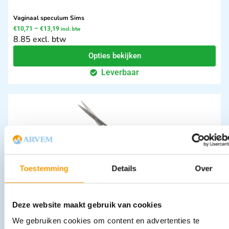
Vaginaal speculum Sims
€
10,71
–
€
13,19
incl. btw
8.85 excl. btw
Opties bekijken
Leverbaar
Toestemming
Details
Over
Prepareerschaar Metzenbaum recht afmeting 14 cm spits/spits
€
9,40
incl. btw
7.77 excl. btw
Deze website maakt gebruik van cookies
In winkelwagen
We gebruiken cookies om content en advertenties te