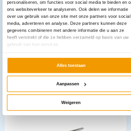
personaliseren, om functies voor social media te bieden en 
Uitverkocht
ons websiteverkeer te analyseren. Ook delen we informatie
over uw gebruik van onze site met onze partners voor social
media, adverteren en analyse. Deze partners kunnen deze
gegevens combineren met andere informatie die u aan ze
heeft verstrekt of die ze hebben verzameld op basis van uw
gebruik van hun services.
Alles toestaan
Prepareerschaar Metzenbaum recht 14 cm spits/stomp
€
9,40
incl. btw
7.77 excl. btw
Aanpassen
In winkelwagen
Leverbaar
Weigeren