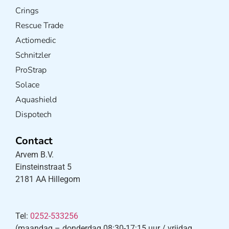
Crings
Rescue Trade
Actiomedic
Schnitzler
ProStrap
Solace
Aquashield
Dispotech
Contact
Arvem B.V.
Einsteinstraat 5
2181 AA Hillegom
Tel:
0252-533256
(maandag – donderdag 08:30-17:15 uur / vrijdag