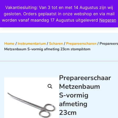
Wij scoren een 4,8 op Google
Vakantiesluiting: Van 3 tot en met 14 Augustus zijn wij
0
gesloten. Orders geplaatst in onze webshop en via mail
worden vanaf maandag 17 Augustus uitgeleverd
Negeren
Home
/
Instrumentarium
/
Scharen
/
Prepareerscharen
/ Prepareer
Metzenbaum S-vormig afmeting 23cm stomp/stom
Prepareerschaar
Metzenbaum
S-vormig
afmeting
23cm