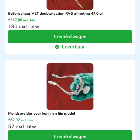
Betonschaar VET double-action RVS afmeting 47.0 cm
€
217,80
incl. btw
180 excl. btw
In winkelwagen
Leverbaar
Mondspreider voor konijnen fijn model
€
62,92
incl. btw
52 excl. btw
In winkelwagen