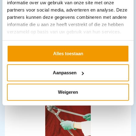
informatie over uw gebruik van onze site met onze
partners voor social media, adverteren en analyse. Deze
partners kunnen deze gegevens combineren met andere
informatie die u aan ze heeft verstrekt of die ze hebben
verzameld op basis van uw gebruik van hun services.
Pincet veterinair volgens Witt - Figuur 1 - lang 52
Alles toestaan
€
116,16
incl. btw
96 excl. btw
Aanpassen
In winkelwagen
Leverbaar
Weigeren