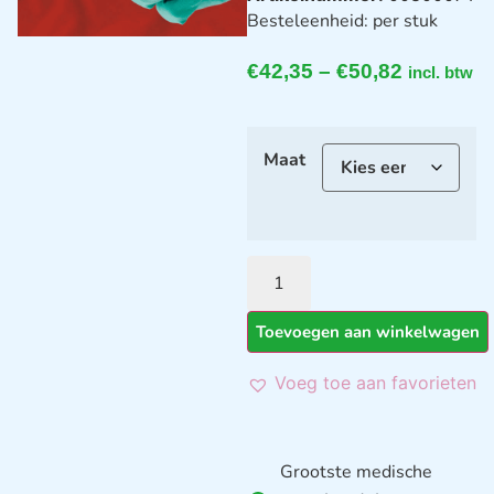
Besteleenheid: per stuk
€
42,35
–
€
50,82
incl. btw
Maat
Toevoegen aan winkelwagen
Voeg toe aan favorieten
Grootste medische