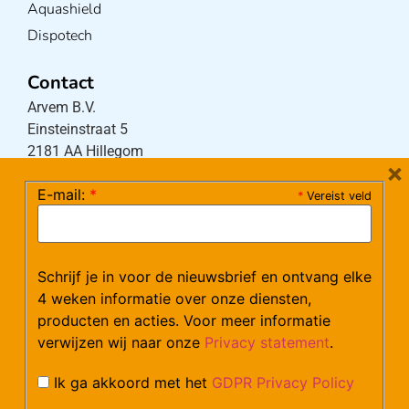
Aquashield
Dispotech
Contact
Arvem B.V.
Einsteinstraat 5
2181 AA Hillegom
×
E-mail:
*
*
Vereist veld
Tel:
0252-533256
(maandag – donderdag 08:30-17:15 uur / vrijdag
08:30-16:00 uur)
Schrijf je in voor de nieuwsbrief en ontvang elke
Mail:
klantenservice@arvem.nl
4 weken informatie over onze diensten,
producten en acties. Voor meer informatie
verwijzen wij naar onze
Privacy statement
.
Werken bij Arvem?
Bekijk hier onze vacatures.
Ik ga akkoord met het
GDPR Privacy Policy