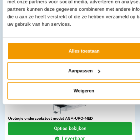
met onze partners voor social media, adverteren en analyse
partners kunnen deze gegevens combineren met andere info
die u aan ze heeft verstrekt of die ze hebben verzameld op 
BHV kast leeg kleur
uw gebruik van hun services.
€
638,88
incl. btw
528 excl. btw
In winkelwagen
Alles toestaan
Leverbaar
Aanpassen
Weigeren
Urologie onderzoekstoel model AGA-URO-MED
Opties bekijken
Leverbaar