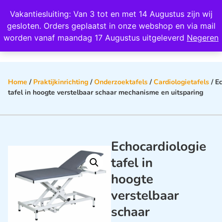
Wij scoren een 4,8 op Google
Vakantiesluiting: Van 3 tot en met 14 Augustus zijn wij
0
gesloten. Orders geplaatst in onze webshop en via mail
worden vanaf maandag 17 Augustus uitgeleverd
Negeren
Home
/
Praktijkinrichting
/
Onderzoektafels
/
Cardiologietafels
/ E
tafel in hoogte verstelbaar schaar mechanisme en uitsparing
Echocardiologie
tafel in
hoogte
verstelbaar
schaar