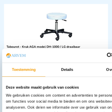
Tabouret - Kruk AGA model DH-1000 / LG draaibaar
€
245,63
incl. btw
203 excl. btw
In winkelwagen
Toestemming
Details
Ov
Leverbaar
Deze website maakt gebruik van cookies
We gebruiken cookies om content en advertenties te persona
om functies voor social media te bieden en om ons websitev
analyseren. Ook delen we informatie over uw gebruik van on