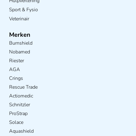
Hulpverlening
Sport & Fysio
Veterinair
Merken
Burnshield
Nobamed
Riester
AGA
Crings
Rescue Trade
Actiomedic
Schnitzler
ProStrap
Solace
Aquashield