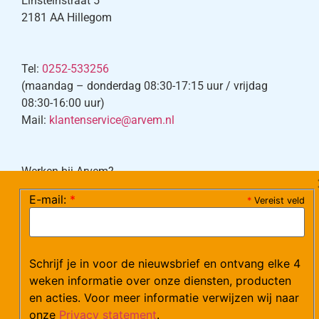
Einsteinstraat 5
2181 AA Hillegom
Tel:
0252-533256
(maandag – donderdag 08:30-17:15 uur / vrijdag
08:30-16:00 uur)
Mail:
klantenservice@arvem.nl
Werken bij Arvem?
Bekijk hier onze vacatures.
E-mail:
*
*
Vereist veld
©Arvem
Schrijf je in voor de nieuwsbrief en ontvang elke 4
Verzendkosten en Levering
Algemene voorwaarden
weken informatie over onze diensten, producten
en acties. Voor meer informatie verwijzen wij naar
onze
Privacy statement
.