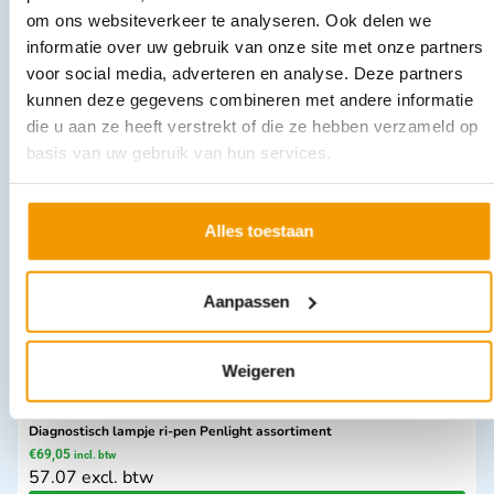
om ons websiteverkeer te analyseren. Ook delen we
informatie over uw gebruik van onze site met onze partners
voor social media, adverteren en analyse. Deze partners
Bloedafname stoel model BES-1046
kunnen deze gegevens combineren met andere informatie
€
356,95
–
€
630,41
incl. btw
295 excl. btw
die u aan ze heeft verstrekt of die ze hebben verzameld op
basis van uw gebruik van hun services.
Opties bekijken
Leverbaar
Alles toestaan
Aanpassen
Weigeren
Diagnostisch lampje ri-pen Penlight assortiment
€
69,05
incl. btw
57.07 excl. btw