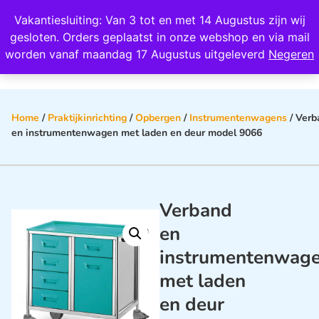
Wij scoren een 4,8 op Google
Vakantiesluiting: Van 3 tot en met 14 Augustus zijn wij
0
gesloten. Orders geplaatst in onze webshop en via mail
worden vanaf maandag 17 Augustus uitgeleverd
Negeren
Home
/
Praktijkinrichting
/
Opbergen
/
Instrumentenwagens
/ Verb
en instrumentenwagen met laden en deur model 9066
Verband
en
instrumentenwag
met laden
en deur