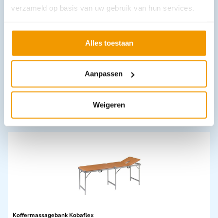
verzameld op basis van uw gebruik van hun services.
Alles toestaan
Elektroden Mindray BeneHeart C serie MR62
€
74,12
incl. btw
Aanpassen
68 excl. btw
In winkelwagen
Weigeren
Leverbaar
Koffermassagebank Kobaflex