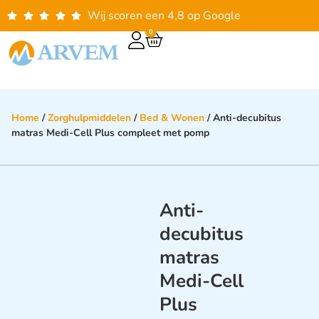
Wij scoren een 4,8 op Google
0
Home
/
Zorghulpmiddelen
/
Bed & Wonen
/ Anti-decubitus
matras Medi-Cell Plus compleet met pomp
Anti-
decubitus
matras
Medi-Cell
Plus