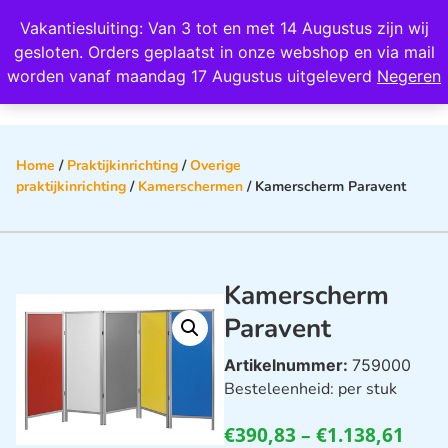
Wij scoren een 4,8 op Google
Vakantiesluiting: Van 3 tot en met 14 Augustus zijn wij
0
gesloten. Orders geplaatst in onze webshop en via mail
worden vanaf maandag 17 Augustus uitgeleverd
Negeren
Home
/
Praktijkinrichting
/
Overige
praktijkinrichting
/
Kamerschermen
/ Kamerscherm Paravent
Kamerscherm
Paravent
Artikelnummer:
759000
Besteleenheid: per stuk
€
390,83
–
€
1.138,61