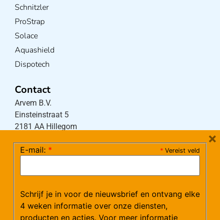
Schnitzler
ProStrap
Solace
Aquashield
Dispotech
Contact
Arvem B.V.
Einsteinstraat 5
2181 AA Hillegom
×
E-mail:
*
*
Vereist veld
Tel:
0252-533256
(maandag – donderdag 08:30-17:15 uur / vrijdag
08:30-16:00 uur)
Schrijf je in voor de nieuwsbrief en ontvang elke
Mail:
klantenservice@arvem.nl
4 weken informatie over onze diensten,
producten en acties. Voor meer informatie