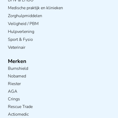
BHV & EHBO
Medische praktijk en klinieken
Zorghulpmiddelen
Veiligheid / PBM
Hulpverlening
Sport & Fysio
Veterinair
Merken
Burnshield
Nobamed
Riester
AGA
Crings
Rescue Trade
Actiomedic