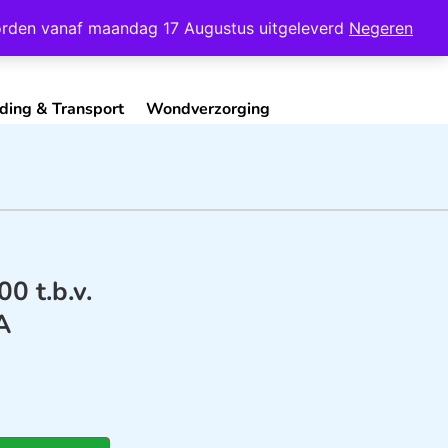
Mijn Account
Contact
 worden vanaf maandag 17 Augustus uitgeleverd
Negeren
ding & Transport
Wondverzorging
 t.b.v.
A