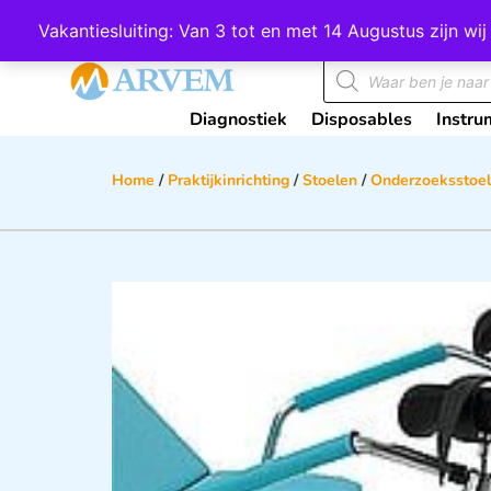
Wij scoren een 4,8 op Google
Vakantiesluiting: Van 3 tot en met 14 Augustus zijn 
Diagnostiek
Disposables
Instru
Home
/
Praktijkinrichting
/
Stoelen
/
Onderzoeksstoe