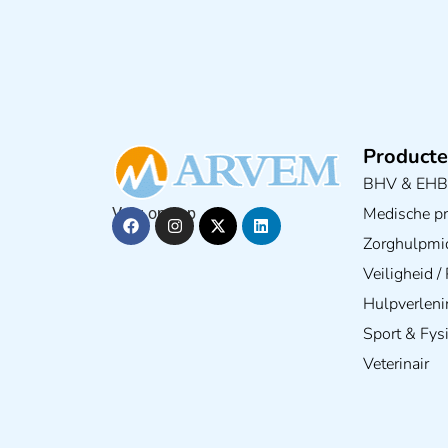
Producte
BHV & EH
Medische pra
Volg ons op
Zorghulpmi
Veiligheid 
Hulpverleni
Sport & Fys
Veterinair