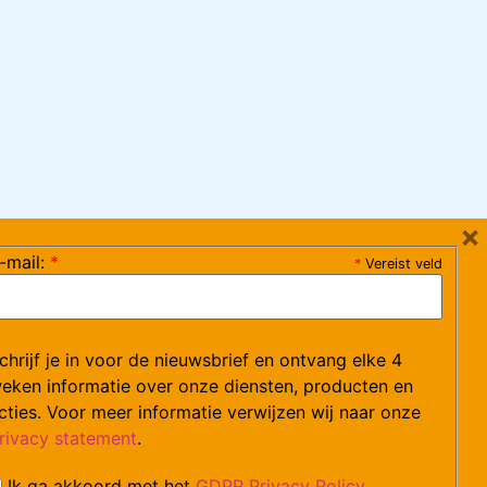
×
-mail:
*
*
Vereist veld
ag 08:30-17:15 uur / vrijdag 08:30-16:00 uur)
chrijf je in voor de nieuwsbrief en ontvang elke 4
ce@arvem.nl
eken informatie over onze diensten, producten en
cties. Voor meer informatie verwijzen wij naar onze
rivacy statement
.
Ik ga akkoord met het
GDPR Privacy Policy
catures.