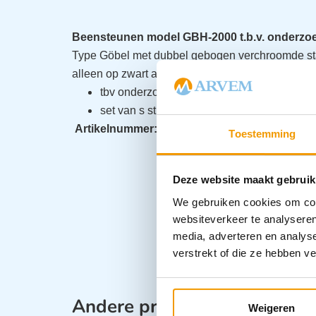
Beensteunen model GBH-2000 t.b.v. onderzo
Type Göbel met dubbel gebogen verchroomde sta
alleen op zwart accessoire BKG-600
tbv onderzoekstoelen
set van s stuks
Artikelnummer:
AGA465
Toestemming
Deze website maakt gebruik
We gebruiken cookies om cont
websiteverkeer te analyseren
media, adverteren en analys
verstrekt of die ze hebben v
Andere producten in deze ca
Weigeren