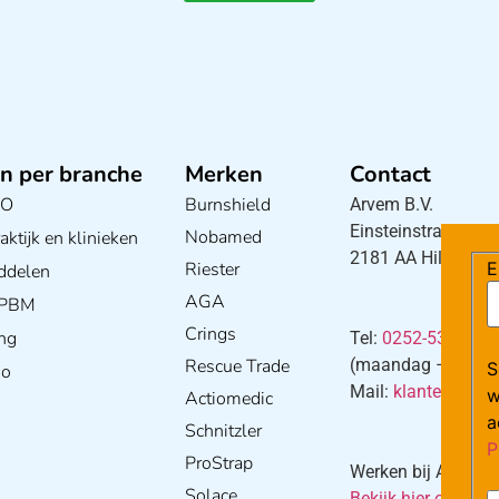
n per branche
Merken
Contact
BO
Burnshield
Arvem B.V.
Einsteinstraat 5
Nobamed
ktijk en klinieken
2181 AA Hillegom
E
Riester
ddelen
AGA
/ PBM
Crings
ng
Tel:
0252-533256
Rescue Trade
(maandag – donderd
S
io
Mail:
klantenservi
w
Actiomedic
a
Schnitzler
P
ProStrap
Werken bij Arvem?
Solace
Bekijk hier onze va