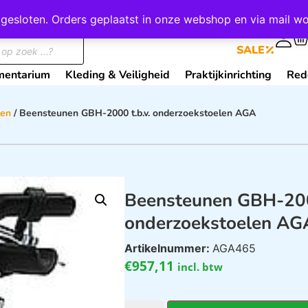
wij gesloten. Orders geplaatst in onze webshop en via mail
0
SALE
mentarium
Kleding & Veiligheid
Praktijkinrichting
Red
len
/ Beensteunen GBH-2000 t.b.v. onderzoekstoelen AGA
Beensteunen GBH-2000
onderzoekstoelen AG
Artikelnummer:
AGA465
€
957,11
incl. btw