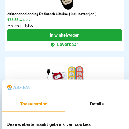
Afstandbedieneing Defibtech Lifeline ( incl. batterijen )
€
66,55
incl. btw
55 excl. btw
In winkelwagen
Leverbaar
Toestemming
Details
Trainings electroden Lifepak (5) plakkers+ kabel in foudraal
€
107,91
incl. btw
99 excl. btw
Deze website maakt gebruik van cookies
In winkelwagen