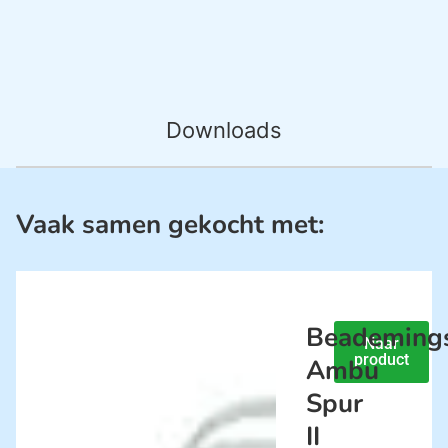
Downloads
Vaak samen gekocht met:
Beademings
Naar
product
Ambu
Spur
II