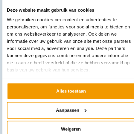
Deze website maakt gebruik van cookies
We gebruiken cookies om content en advertenties te
personaliseren, om functies voor social media te bieden en
om ons websiteverkeer te analyseren. Ook delen we
informatie over uw gebruik van onze site met onze partners
voor social media, adverteren en analyse. Deze partners
Inhoud A voor verbandkoffer
€
32,59
kunnen deze gegevens combineren met andere informatie
incl. btw
29.9 excl. btw
die u aan ze heeft verstrekt of die ze hebben verzameld op
basis van uw gebruik van hun services.
In winkelwagen
Leverbaar
Alles toestaan
Aanpassen
Weigeren