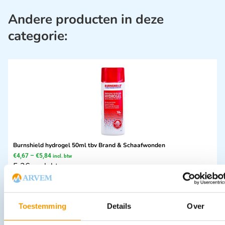
Andere producten in deze
categorie:
Burnshield hydrogel 50ml tbv Brand & Schaafwonden
€
4,67
–
€
5,84
incl. btw
5.36 excl. btw
In winkelwagen
Leverbaar
Toestemming
Details
Over