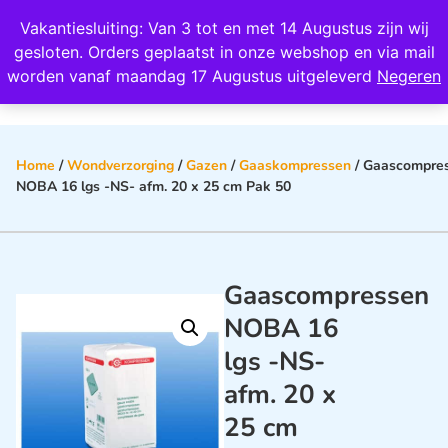
Wij scoren een 4,8 op Google
Vakantiesluiting: Van 3 tot en met 14 Augustus zijn wij
0
gesloten. Orders geplaatst in onze webshop en via mail
worden vanaf maandag 17 Augustus uitgeleverd
Negeren
Home
/
Wondverzorging
/
Gazen
/
Gaaskompressen
/ Gaascompre
NOBA 16 lgs -NS- afm. 20 x 25 cm Pak 50
Gaascompressen
NOBA 16
lgs -NS-
afm. 20 x
25 cm