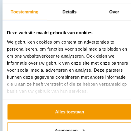
€
41,14
incl. btw
34 excl. btw
Toestemming
Details
Over
In winkelwagen
Leverbaar
Deze website maakt gebruik van cookies
We gebruiken cookies om content en advertenties te
personaliseren, om functies voor social media te bieden en
om ons websiteverkeer te analyseren. Ook delen we
informatie over uw gebruik van onze site met onze partners
voor social media, adverteren en analyse. Deze partners
kunnen deze gegevens combineren met andere informatie
die u aan ze heeft verstrekt of die ze hebben verzameld op
Absorberend wondverband NOBASORB steriel
basis van uw gebruik van hun services.
€
4,61
–
€
15,26
incl. btw
4.23 excl. btw
Opties bekijken
Alles toestaan
Leverbaar
Aanpassen