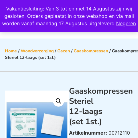
Wij scoren een 4,8 op Google
Vakantiesluiting: Van 3 tot en met 14 Augustus zijn wij
0
gesloten. Orders geplaatst in onze webshop en via mail
worden vanaf maandag 17 Augustus uitgeleverd
Negeren
Home
/
Wondverzorging
/
Gazen
/
Gaaskompressen
/ Gaaskompre
Steriel 12-laags (set 1st.)
Gaaskompressen
Steriel
12-laags
(set 1st.)
Artikelnummer:
00712110