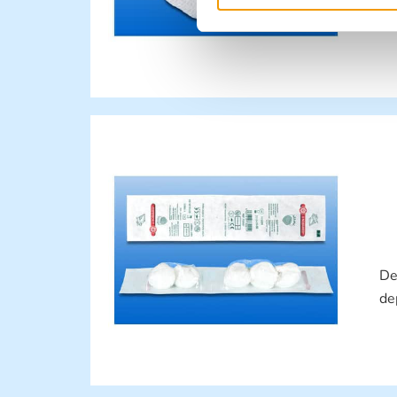
De
de