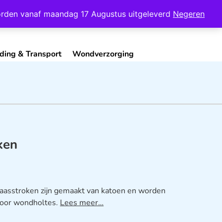
Mijn Account
Contact
 worden vanaf maandag 17 Augustus uitgeleverd
Negeren
ding & Transport
Wondverzorging
ken
 gaasstroken zijn gemaakt van katoen en worden
voor wondholtes.
Lees meer…