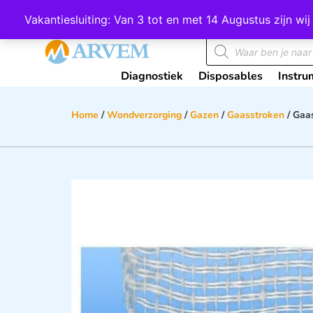
Wij scoren een 4,8 op Google
Vakantiesluiting: Van 3 tot en met 14 Augustus zijn 
Diagnostiek
Disposables
Instru
Home
/
Wondverzorging
/
Gazen
/
Gaasstroken
/ Gaa