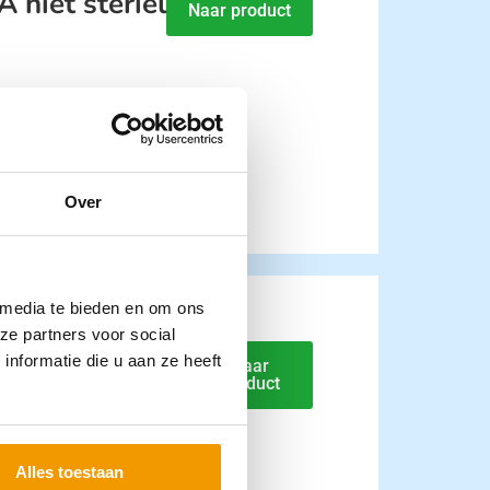
 niet steriel
Naar product
Over
 media te bieden en om ons
ze partners voor social
3.0 cm – Ds
nformatie die u aan ze heeft
Naar
product
Alles toestaan