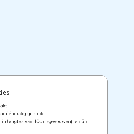
ties
pakt
oor éénmalig gebruik
ar in lengtes van 40cm (gevouwen) en 5m