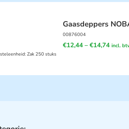
Gaasdeppers NOBA 
00876004
€
12,44
–
€
14,74
incl. b
steleenheid: Zak 250 stuks
tegorie: