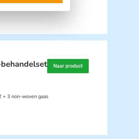
-behandelset
Naar product
 2 + 3 non-woven gaas