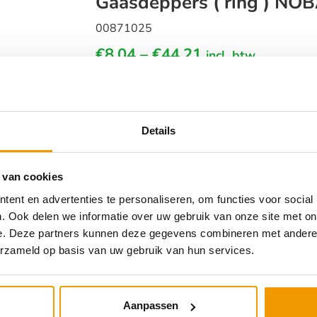
Gaasdeppers ( ring ) NOBA
00871025
€
8,04
–
€
44,21
incl. btw
Details
 van cookies
ent en advertenties te personaliseren, om functies voor social
. Ook delen we informatie over uw gebruik van onze site met on
aasdeppers NOBA® S -, 20 x 20 cm, 
e. Deze partners kunnen deze gegevens combineren met andere i
5 sets (4)
erzameld op basis van uw gebruik van hun services.
735420
3,18
Aanpassen
incl. btw