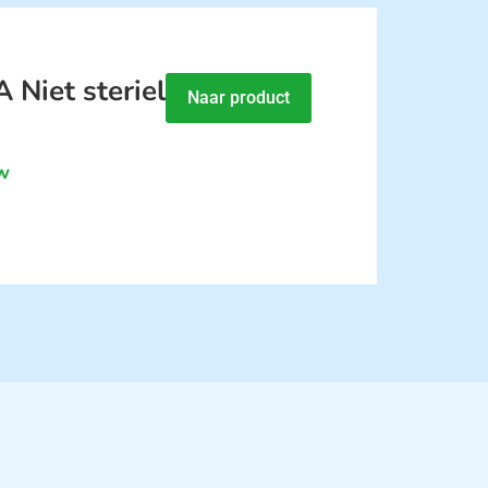
Niet steriel
Naar product
tw