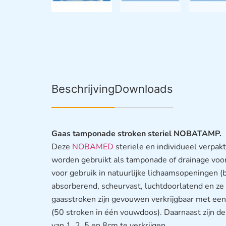
Beschrijving
Downloads
Gaas tamponade stroken steriel NOBATAMP.
Deze
NOBAMED
steriele en individueel verpak
worden gebruikt als tamponade of drainage voo
voor gebruik in natuurlijke lichaamsopeningen 
absorberend, scheurvast, luchtdoorlatend en ze 
gaasstroken zijn gevouwen verkrijgbaar met ee
(50 stroken in één vouwdoos). Daarnaast zijn d
van 1, 2, 5 en 8cm te verkrijgen.