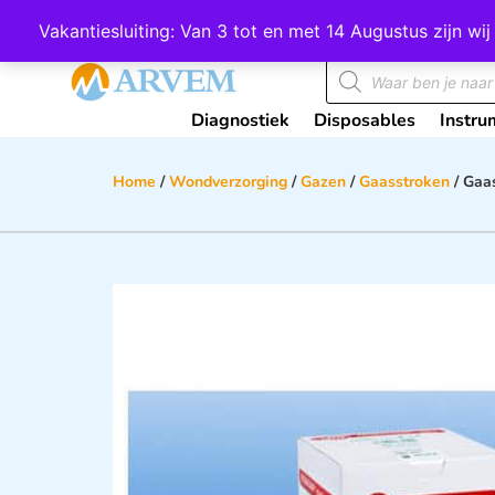
Wij scoren een 4,8 op Google
Vakantiesluiting: Van 3 tot en met 14 Augustus zijn 
Diagnostiek
Disposables
Instru
Home
/
Wondverzorging
/
Gazen
/
Gaasstroken
/ Gaa