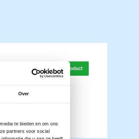
 niet steriel
Naar product
Over
 media te bieden en om ons
ze partners voor social
nformatie die u aan ze heeft