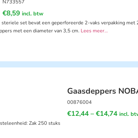
N733557
€
8,59
incl. btw
 steriele set bevat een geperforeerde 2-vaks verpakking met
ppers met een diameter van 3,5 cm.
Lees meer…
Gaasdeppers NOBA 
00876004
€
12,44
–
€
14,74
incl. b
steleenheid: Zak 250 stuks