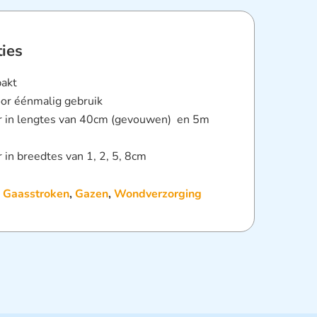
ties
pakt
oor éénmalig gebruik
ar in lengtes van 40cm (gevouwen) en 5m
r in breedtes van 1, 2, 5, 8cm
:
Gaasstroken
,
Gazen
,
Wondverzorging