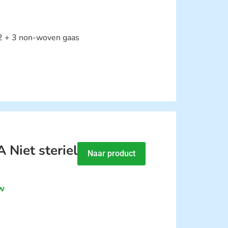
 2 + 3 non-woven gaas
Niet steriel
Naar product
tw