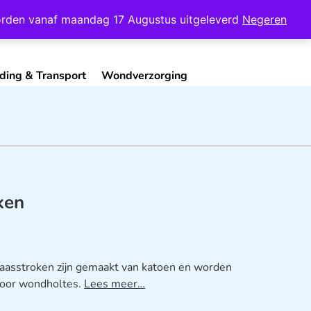
Mijn Account
Contact
 worden vanaf maandag 17 Augustus uitgeleverd
Negeren
ding & Transport
Wondverzorging
ken
 gaasstroken zijn gemaakt van katoen en worden
voor wondholtes.
Lees meer…