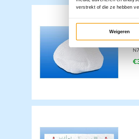
verstrekt of die ze hebben v
G
Weigeren
1
N
€