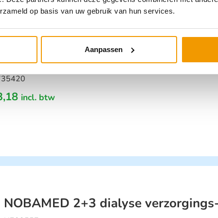
erzameld op basis van uw gebruik van hun services.
aasdeppers NOBA® S -, 20 x 20 cm, 
Aanpassen
5 sets (4)
735420
3,18
incl. btw
NOBAMED 2+3 dialyse verzorgings