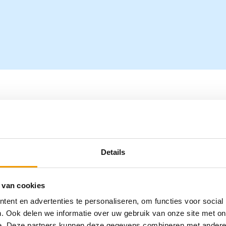
Gaasdeppers ( ring ) NOBA
00871025
€
8,04
–
€
44,21
incl. btw
Details
 van cookies
ent en advertenties te personaliseren, om functies voor social
. Ook delen we informatie over uw gebruik van onze site met on
e. Deze partners kunnen deze gegevens combineren met andere i