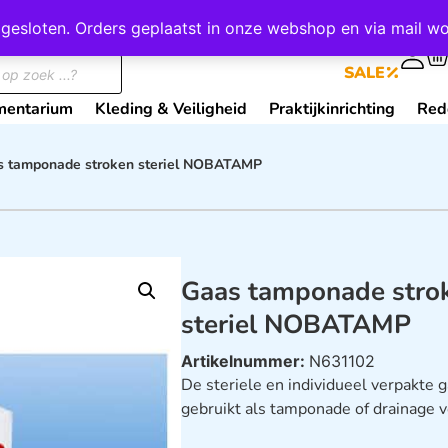
wij gesloten. Orders geplaatst in onze webshop en via mail
0
SALE
mentarium
Kleding & Veiligheid
Praktijkinrichting
Red
s tamponade stroken steriel NOBATAMP
Gaas tamponade stro
steriel NOBATAMP
Artikelnummer:
N631102
De steriele en individueel verpakte
gebruikt als tamponade of drainage 