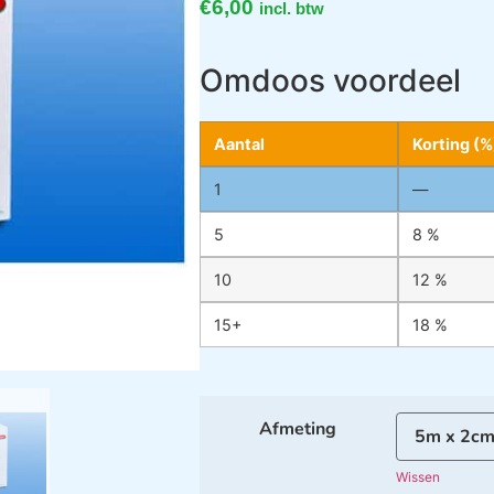
€
6,00
incl. btw
Omdoos voordeel
Aantal
Korting (%
1
—
5
8 %
10
12 %
15+
18 %
Afmeting
Wissen