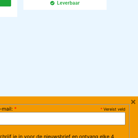
Leverbaar
×
-mail:
*
*
Vereist veld
ag 08:30-17:15 uur / vrijdag 08:30-16:00 uur)
chrijf je in voor de nieuwsbrief en ontvang elke 4