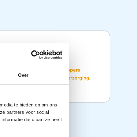
ties
:
Dagelijkse hulpmiddelen
,
Deppers
Over
en)
,
Wattenproducten
,
Wondverzorging
,
delen
 media te bieden en om ons
ze partners voor social
nformatie die u aan ze heeft