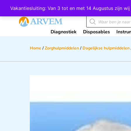
Wij scoren een 4,8 op Google
Vakantiesluiting: Van 3 tot en met 14 Augustus zijn 
Diagnostiek
Disposables
Instru
Home
/
Zorghulpmiddelen
/
Dagelijkse hulpmiddelen