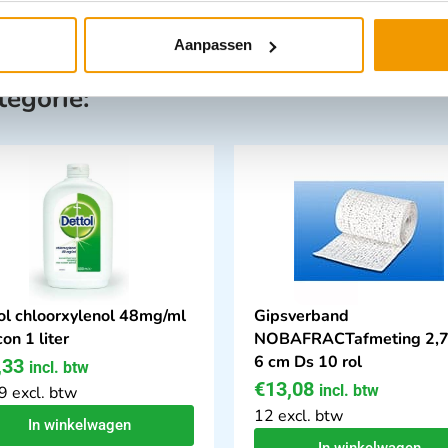
Aanpassen
tegorie:
ol chloorxylenol 48mg/ml
Gipsverband
con 1 liter
NOBAFRACTafmeting 2,7
6 cm Ds 10 rol
,33
incl. btw
€
13,08
incl. btw
9 excl. btw
12 excl. btw
In winkelwagen