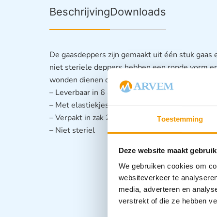
Beschrijving
Downloads
De gaasdeppers zijn gemaakt uit één stuk gaas
niet steriele deppers hebben een ronde vorm en 
wonden dienen de gaasdeppers gesteriliseerd 
– Leverbaar in 6 afmetingen
– Met elastiekjes
– Verpakt in zak 250 stuks
Toestemming
– Niet steriel
Deze website maakt gebruik
We gebruiken cookies om cont
websiteverkeer te analyseren
media, adverteren en analys
verstrekt of die ze hebben v