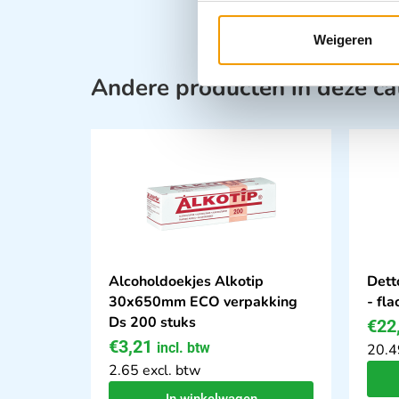
Weigeren
Andere producten in deze ca
Alcoholdoekjes Alkotip
Dett
30x650mm ECO verpakking
- fla
Ds 200 stuks
€
22
€
3,21
incl. btw
20.4
2.65 excl. btw