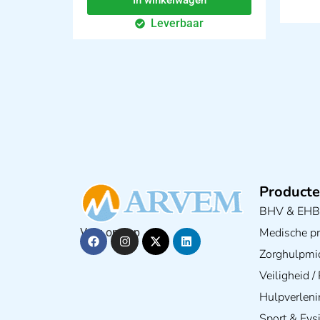
In winkelwagen
Leverbaar
Producte
BHV & EH
Medische pra
Volg ons op
Zorghulpmi
Veiligheid 
Hulpverleni
Sport & Fys