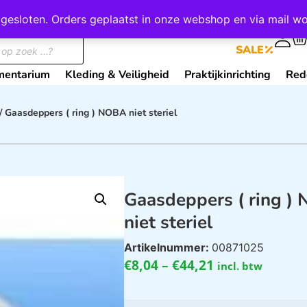
wij gesloten. Orders geplaatst in onze webshop en via mail
0
SALE
mentarium
Kleding & Veiligheid
Praktijkinrichting
Red
/ Gaasdeppers ( ring ) NOBA niet steriel
Gaasdeppers ( ring )
niet steriel
Artikelnummer:
00871025
€
8,04
–
€
44,21
incl. btw