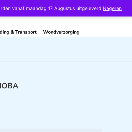
Mijn Account
Contact
 worden vanaf maandag 17 Augustus uitgeleverd
Negeren
ding & Transport
Wondverzorging
 NOBA