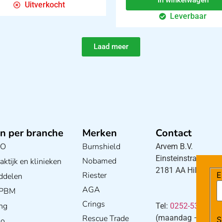
In winkelwagen
Uitverkocht
Leverbaar
Laad meer
n per branche
Merken
Contact
BO
Burnshield
Arvem B.V.
Einsteinstraat 5
Nobamed
ktijk en klinieken
2181 AA Hillegom
Riester
E
ddelen
AGA
/ PBM
Crings
ng
Tel:
0252-533256
Rescue Trade
(maandag – donderd
S
io