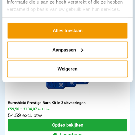
informatie die u aan ze heeft verstrekt of die ze hebben
Bijtblok ( mondwig )
verzameld op basis van uw gebruik van hun services.
€
4,01
–
€
5,35
incl. btw
4.42 excl. btw
In winkelwagen
Alles toestaan
Leverbaar
Aanpassen
Weigeren
Burnshield Prestige Burn Kit in 3 uitvoeringen
€
59,50
–
€
134,07
incl. btw
54.59 excl. btw
Opties bekijken
Leverbaar