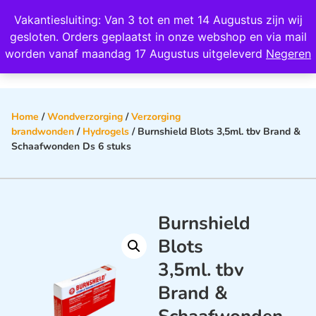
Wij scoren een 4,8 op Google
Vakantiesluiting: Van 3 tot en met 14 Augustus zijn wij
0
gesloten. Orders geplaatst in onze webshop en via mail
worden vanaf maandag 17 Augustus uitgeleverd
Negeren
Home
/
Wondverzorging
/
Verzorging
brandwonden
/
Hydrogels
/ Burnshield Blots 3,5ml. tbv Brand &
Schaafwonden Ds 6 stuks
Burnshield
Blots
3,5ml. tbv
Brand &