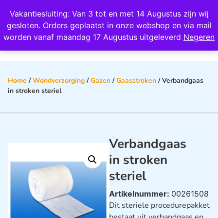
Wij scoren een 4,8 op Google
Vakantiesluiting: Van 3 tot en met 14 Augustus zijn wij
0
gesloten. Orders geplaatst in onze webshop en via mail
worden vanaf maandag 17 Augustus uitgeleverd
Negeren
Home
/
Wondverzorging
/
Gazen
/
Gaasstroken
/ Verbandgaas
in stroken steriel
Verbandgaas
in stroken
steriel
Artikelnummer:
00261508
Dit steriele procedurepakket
bestaat uit verbandgaas en