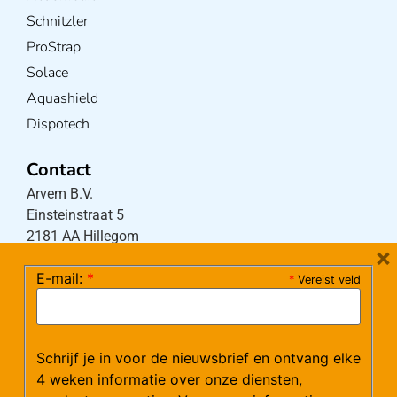
Schnitzler
ProStrap
Solace
Aquashield
Dispotech
Contact
Arvem B.V.
Einsteinstraat 5
2181 AA Hillegom
×
E-mail:
*
*
Vereist veld
Tel:
0252-533256
(maandag – donderdag 08:30-17:15 uur / vrijdag
08:30-16:00 uur)
Schrijf je in voor de nieuwsbrief en ontvang elke
Mail:
klantenservice@arvem.nl
4 weken informatie over onze diensten,