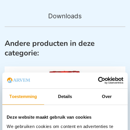
Downloads
Andere producten in deze
categorie:
Toestemming
Details
Over
Verbandkoffer Arvem Multi (Sport)evenementen
Deze website maakt gebruik van cookies
€
94,29
incl. btw
We gebruiken cookies om content en advertenties te
86.50 excl. btw