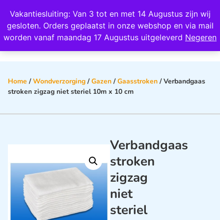
Wij scoren een 4,8 op Google
Vakantiesluiting: Van 3 tot en met 14 Augustus zijn wij
0
gesloten. Orders geplaatst in onze webshop en via mail
worden vanaf maandag 17 Augustus uitgeleverd
Negeren
Home
/
Wondverzorging
/
Gazen
/
Gaasstroken
/ Verbandgaas
stroken zigzag niet steriel 10m x 10 cm
Verbandgaas
stroken
zigzag
niet
steriel