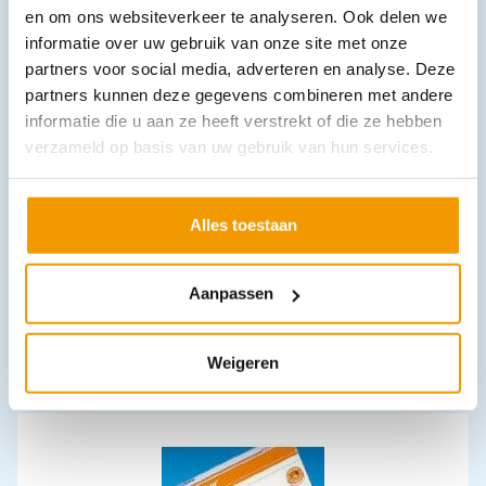
en om ons websiteverkeer te analyseren. Ook delen we
Leverbaar
informatie over uw gebruik van onze site met onze
partners voor social media, adverteren en analyse. Deze
partners kunnen deze gegevens combineren met andere
informatie die u aan ze heeft verstrekt of die ze hebben
verzameld op basis van uw gebruik van hun services.
Alles toestaan
Gaasdeppers NOBA Steriel per 2 verpakt
€
3,36
–
€
3,47
incl. btw
Aanpassen
3.08 excl. btw
Opties bekijken
Weigeren
Leverbaar