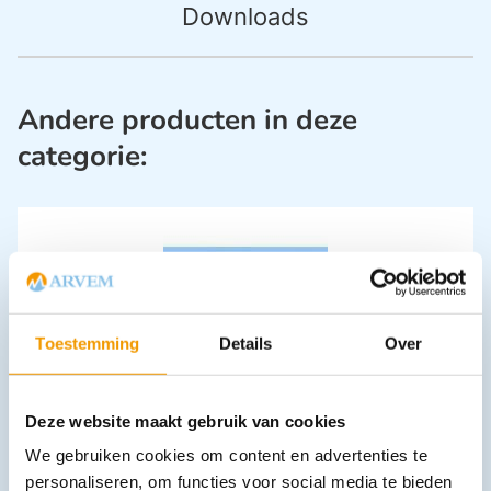
Downloads
Andere producten in deze
categorie:
Toestemming
Details
Over
Buisverband NOBATUB Wit
€
9,86
–
€
49,32
Deze website maakt gebruik van cookies
incl. btw
9.05 excl. btw
We gebruiken cookies om content en advertenties te
Opties bekijken
personaliseren, om functies voor social media te bieden