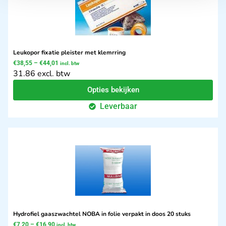
Leukopor fixatie pleister met klemrring
€
38,55
–
€
44,01
incl. btw
31.86 excl. btw
Opties bekijken
Leverbaar
Hydrofiel gaaszwachtel NOBA in folie verpakt in doos 20 stuks
€
7,20
–
€
16,90
incl. btw