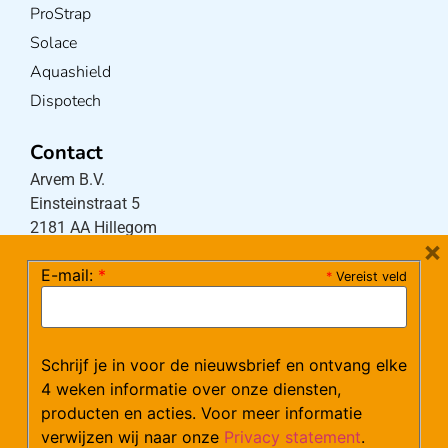
ProStrap
Solace
Aquashield
Dispotech
Contact
Arvem B.V.
Einsteinstraat 5
2181 AA Hillegom
×
E-mail:
*
*
Vereist veld
Tel:
0252-533256
(maandag – donderdag 08:30-17:15 uur / vrijdag
08:30-16:00 uur)
Schrijf je in voor de nieuwsbrief en ontvang elke
Mail:
klantenservice@arvem.nl
4 weken informatie over onze diensten,
producten en acties. Voor meer informatie
verwijzen wij naar onze
Privacy statement
.
Werken bij Arvem?