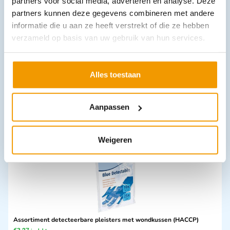
partners voor social media, adverteren en analyse. Deze
partners kunnen deze gegevens combineren met andere
informatie die u aan ze heeft verstrekt of die ze hebben
verzameld op basis van uw gebruik van hun services.
Wandhouder voor 3 dozen met handschoenen, met maataanduiding
€
64,55
incl. btw
Alles toestaan
53.35 excl. btw
In winkelwagen
Aanpassen
Leverbaar
Weigeren
Assortiment detecteerbare pleisters met wondkussen (HACCP)