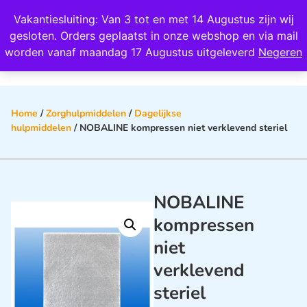
Wij scoren een 4,8 op Google
Vakantiesluiting: Van 3 tot en met 14 Augustus zijn wij
0
gesloten. Orders geplaatst in onze webshop en via mail
worden vanaf maandag 17 Augustus uitgeleverd
Negeren
Home
/
Zorghulpmiddelen
/
Dagelijkse
hulpmiddelen
/ NOBALINE kompressen niet verklevend steriel
NOBALINE
kompressen
niet
verklevend
steriel