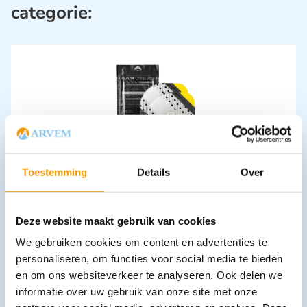
categorie:
SAM Chest Seal combo 1 met en 1 zonder ventiel Set 2 stuks
Toestemming
Details
Over
€
43,06
incl. btw
39.5 excl. btw
In winkelwagen
Deze website maakt gebruik van cookies
Leverbaar
We gebruiken cookies om content en advertenties te
personaliseren, om functies voor social media te bieden
en om ons websiteverkeer te analyseren. Ook delen we
informatie over uw gebruik van onze site met onze