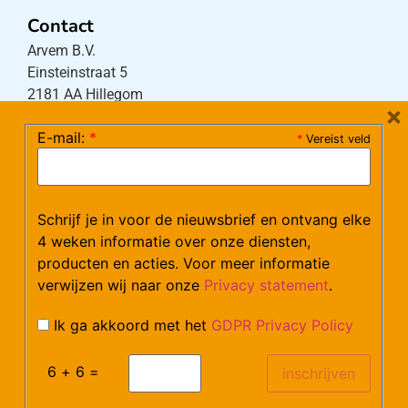
Contact
Arvem B.V.
Einsteinstraat 5
2181 AA Hillegom
×
E-mail:
*
*
Vereist veld
Tel:
0252-533256
(maandag – donderdag 08:30-17:15 uur / vrijdag
08:30-16:00 uur)
Schrijf je in voor de nieuwsbrief en ontvang elke
Mail:
klantenservice@arvem.nl
4 weken informatie over onze diensten,
producten en acties. Voor meer informatie
verwijzen wij naar onze
Privacy statement
.
Werken bij Arvem?
Bekijk hier onze vacatures.
Ik ga akkoord met het
GDPR Privacy Policy
6 + 6 =
©Arvem