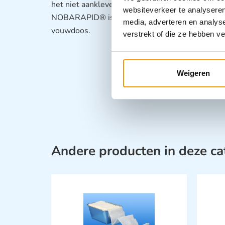
het niet aanklevende kenmerk kan het kompres
websiteverkeer te analyseren
NOBARAPID® is steriel en individueel verpakt. Er
media, adverteren en analys
vouwdoos.
verstrekt of die ze hebben v
Weigeren
Andere producten in deze ca