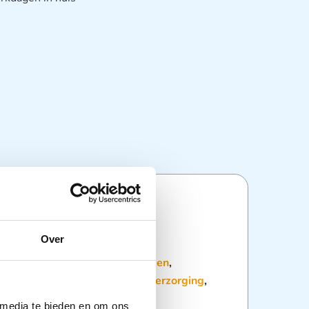
ties
Over
:
Dagelijkse hulpmiddelen
,
Gazen
,
ssen Niet Verklevend
,
Wondverzorging
,
delen
 media te bieden en om ons