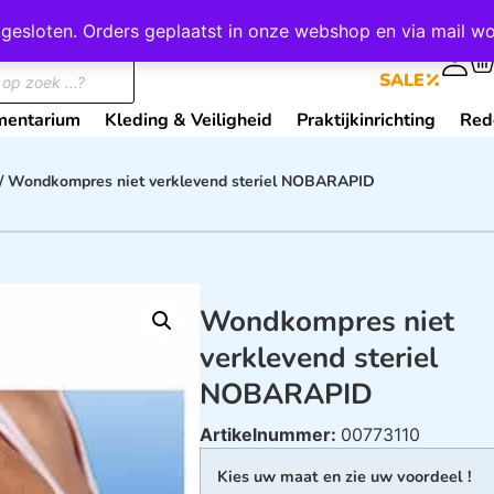
wij gesloten. Orders geplaatst in onze webshop en via mail
0
SALE
mentarium
Kleding & Veiligheid
Praktijkinrichting
Red
/ Wondkompres niet verklevend steriel NOBARAPID
Wondkompres niet
verklevend steriel
NOBARAPID
Artikelnummer:
00773110
Kies uw maat en zie uw voordeel !