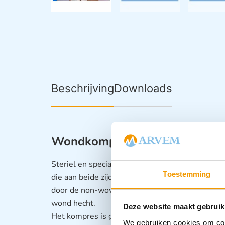
Beschrijving
Downloads
Wondkompres niet verklevend
Steriel en speciaal wonddoekje welke niet hech
Toestemming
die aan beide zijden van het kompres zijn gela
door de non-woven (niet geweven) stof en de fi
wond hecht.
Deze website maakt gebruik
Het kompres is geschikt voor wonden die de n
We gebruiken cookies om cont