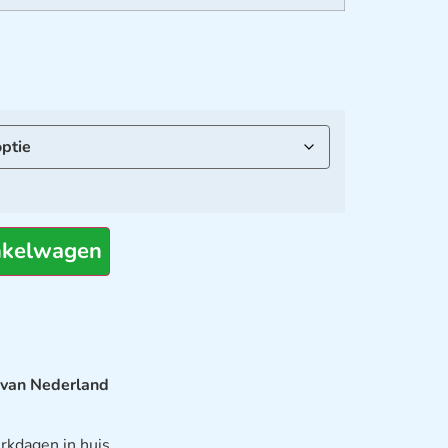
nkelwagen
 van Nederland
rkdagen in huis