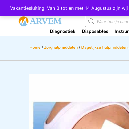
Wij scoren een 4,8 op Google
Vakantiesluiting: Van 3 tot en met 14 Augustus zijn 
Diagnostiek
Disposables
Instru
Home
/
Zorghulpmiddelen
/
Dagelijkse hulpmiddelen