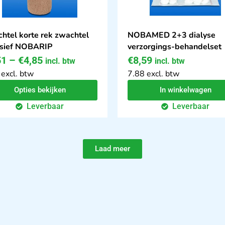
htel korte rek zwachtel
NOBAMED 2+3 dialyse
sief NOBARIP
verzorgings-behandelset
51
–
€
4,85
€
8,59
incl. btw
incl. btw
 excl. btw
7.88 excl. btw
Opties bekijken
In winkelwagen
Leverbaar
Leverbaar
Laad meer