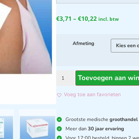
€
3,71
–
€
10,22
incl. btw
Afmeting
Toevoegen aan wi
Voeg toe aan favorieten
Grootste medische
groothandel
Meer dan
30 jaar ervaring
Voor 17:00 besteld, binnen 2 we