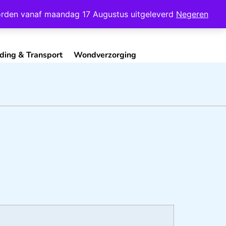
Mijn Account
Contact
 worden vanaf maandag 17 Augustus uitgeleverd
Negeren
ding & Transport
Wondverzorging