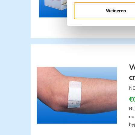
RU
no
Weigeren
hy
W
c
N
€
RU
no
hy