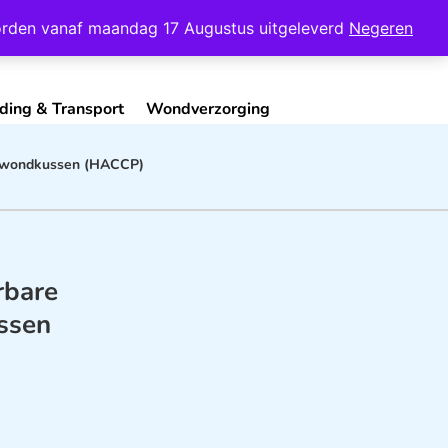
Mijn Account
Contact
 worden vanaf maandag 17 Augustus uitgeleverd
Negeren
ding & Transport
Wondverzorging
et wondkussen (HACCP)
rbare
ssen