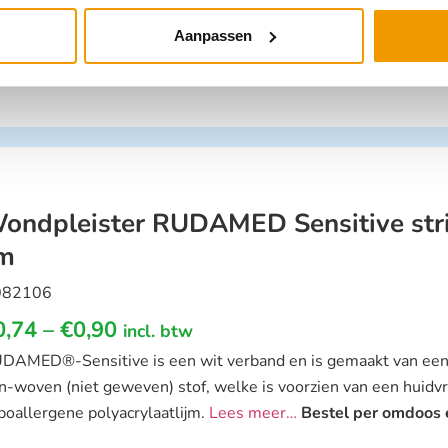
DAMED®-Sensitive is een wit verband en is gemaakt van een k
n-woven (niet geweven) stof, welke is voorzien van een huidvr
Aanpassen
poallergene polyacrylaatlijm.
Lees meer…
Kies uw afmeting en
ondpleister RUDAMED Sensitive stri
m
082106
0,74
–
€
0,90
incl. btw
DAMED®-Sensitive is een wit verband en is gemaakt van een k
n-woven (niet geweven) stof, welke is voorzien van een huidvr
poallergene polyacrylaatlijm.
Lees meer…
Bestel per omdoos e