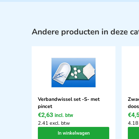
Andere producten in deze ca
Verbandwissel set -S- met
Zwac
pincet
doos
€
2,63
€
4,
incl. btw
2.41 excl. btw
4.18
In winkelwagen