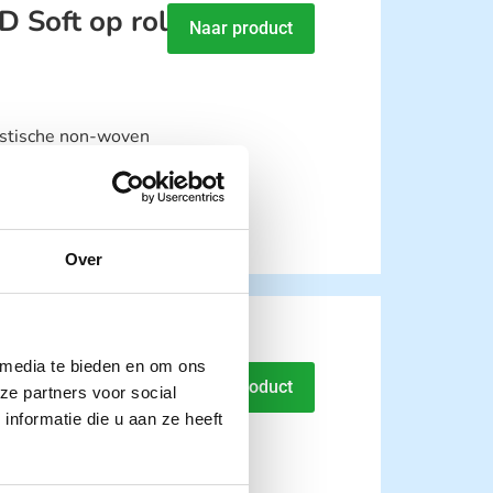
 Soft op rol
Naar product
stische non-woven
rylaatlijm.
Lees
Over
 media te bieden en om ons
itive op rol
Naar product
ze partners voor social
nformatie die u aan ze heeft