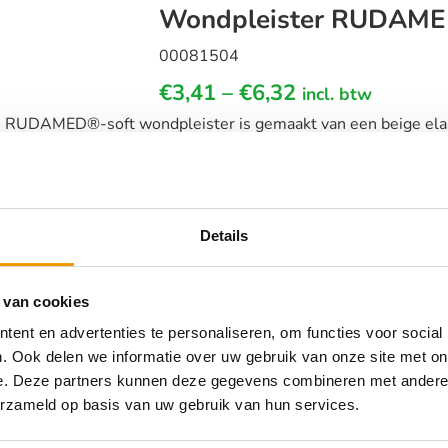
Wondpleister RUDAMED
00081504
€
3,41
–
€
6,32
incl. btw
 RUDAMED®-soft wondpleister is gemaakt van een beige ela
of die is voorzien van een huidvriendelijke hypoallergene polyac
er…
Kies uw afmeting en zie uw voordeel !
Details
 van cookies
ent en advertenties te personaliseren, om functies voor social
Wondpleister RUDAMED Sens
. Ook delen we informatie over uw gebruik van onze site met on
00082504
e. Deze partners kunnen deze gegevens combineren met andere i
erzameld op basis van uw gebruik van hun services.
€
3,58
–
€
6,19
incl. btw