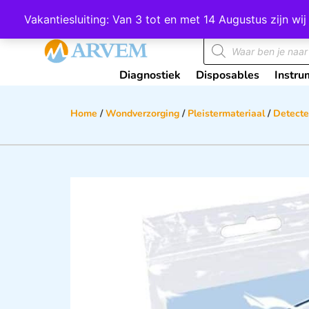
Wij scoren een 4,8 op Google
Vakantiesluiting: Van 3 tot en met 14 Augustus zijn 
Diagnostiek
Disposables
Instru
Home
/
Wondverzorging
/
Pleistermateriaal
/
Detecte