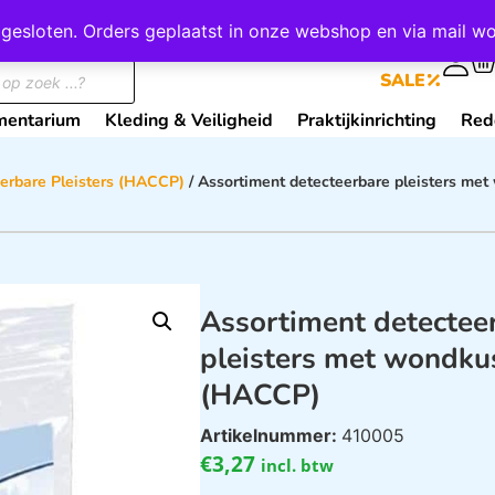
wij gesloten. Orders geplaatst in onze webshop en via mail
0
SALE
mentarium
Kleding & Veiligheid
Praktijkinrichting
Red
erbare Pleisters (HACCP)
/ Assortiment detecteerbare pleisters m
Assortiment detectee
pleisters met wondku
(HACCP)
Artikelnummer:
410005
€
3,27
incl. btw