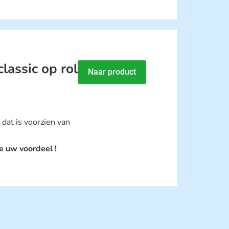
assic op rol
Naar product
dat is voorzien van
e uw voordeel !