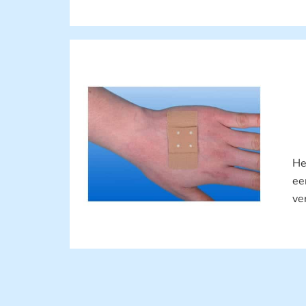
He
ee
ve