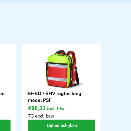
en
EHBO / BHV rugtas leeg
model PSF
€
88,33
incl. btw
73 excl. btw
Opties bekijken