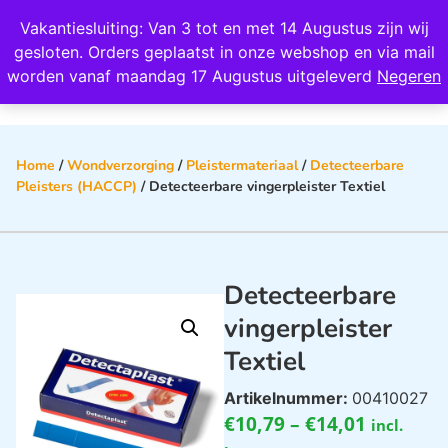
Wij scoren een 4,8 op Google
Vakantiesluiting: Van 3 tot en met 14 Augustus zijn wij
0
gesloten. Orders geplaatst in onze webshop en via mail
worden vanaf maandag 17 Augustus uitgeleverd
Negeren
Home
/
Wondverzorging
/
Pleistermateriaal
/
Detecteerbare
Pleisters (HACCP)
/ Detecteerbare vingerpleister Textiel
Detecteerbare
vingerpleister
Textiel
Artikelnummer:
00410027
€
10,79
–
€
14,01
incl.