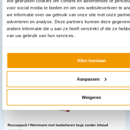
We gebruiken cookies om content en advertenties te persona
voor social media te bieden en om ons websiteverkeer te an
we informatie over uw gebruik van onze site met onze partne
adverteren en analyse. Deze partners kunnen deze gegeve
andere informatie die u aan ze heeft verstrekt of die ze heb
Alginaat kompres NOBAALGIN
van uw gebruik van hun services.
€
5,72
–
€
11,99
incl. btw
5.25 excl. btw
Opties bekijken
Alles toestaan
Leverbaar
Aanpassen
Weigeren
Rescuepack I Weinmann met toebehoren tasje zonder inhoud