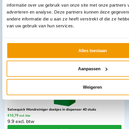
informatie over uw gebruik van onze site met onze partners 
adverteren en analyse. Deze partners kunnen deze gegeve
Burnshield Blots 3,5ml. tbv Brand & Schaafwonden Ds 6 stuks
andere informatie die u aan ze heeft verstrekt of die ze heb
€
7,38
incl. btw
van uw gebruik van hun services.
6.1 excl. btw
In winkelwagen
Leverbaar
Alles toestaan
Aanpassen
Weigeren
Salvequick Wondreiniger doekjes in dispenser 40 stuks
€
10,79
incl. btw
9.9 excl. btw