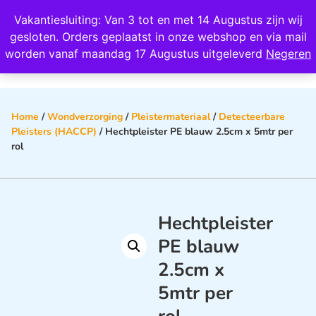
Wij scoren een 4,8 op Google
Vakantiesluiting: Van 3 tot en met 14 Augustus zijn wij
0
gesloten. Orders geplaatst in onze webshop en via mail
worden vanaf maandag 17 Augustus uitgeleverd
Negeren
Home
/
Wondverzorging
/
Pleistermateriaal
/
Detecteerbare
Pleisters (HACCP)
/ Hechtpleister PE blauw 2.5cm x 5mtr per
rol
Hechtpleister
PE blauw
2.5cm x
5mtr per