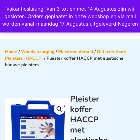
Wij scoren een 4,8 op Google
Vakantiesluiting: Van 3 tot en met 14 Augustus zijn wij
0
gesloten. Orders geplaatst in onze webshop en via mail
worden vanaf maandag 17 Augustus uitgeleverd
Negeren
Home
/
Wondverzorging
/
Pleistermateriaal
/
Detecteerbare
Pleisters (HACCP)
/ Pleister koffer HACCP met elastische
blauwe pleisters
Pleister
koffer
HACCP
met