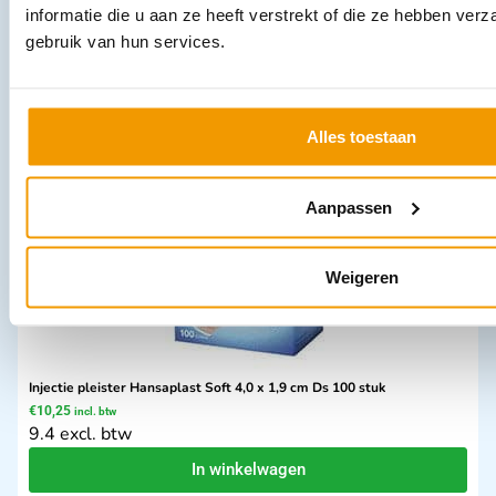
informatie die u aan ze heeft verstrekt of die ze hebben ver
Akla Pleistersdispenser HACP met 100 pleisters op rol
gebruik van hun services.
€
28,34
incl. btw
26 excl. btw
In winkelwagen
Alles toestaan
Uitverkocht
Aanpassen
Weigeren
Injectie pleister Hansaplast Soft 4,0 x 1,9 cm Ds 100 stuk
€
10,25
incl. btw
9.4 excl. btw
In winkelwagen