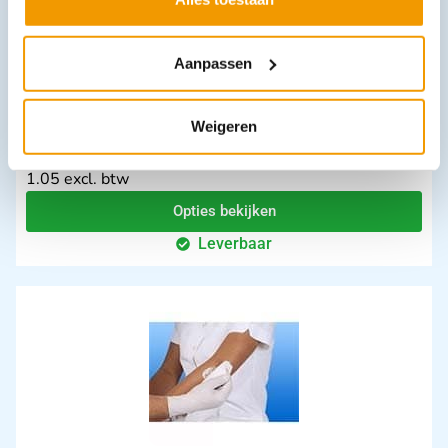
Aanpassen
Weigeren
Wattenstaafjes kunststof NOBA
€
1,14
–
€
1,70
incl. btw
1.05 excl. btw
Opties bekijken
Leverbaar