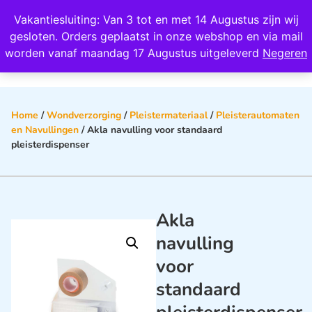
Wij scoren een 4,8 op Google
Vakantiesluiting: Van 3 tot en met 14 Augustus zijn wij
0
gesloten. Orders geplaatst in onze webshop en via mail
worden vanaf maandag 17 Augustus uitgeleverd
Negeren
Home
/
Wondverzorging
/
Pleistermateriaal
/
Pleisterautomaten
en Navullingen
/ Akla navulling voor standaard
pleisterdispenser
Akla
navulling
voor
standaard