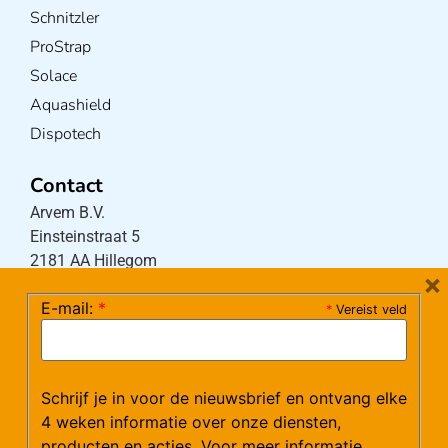
Schnitzler
ProStrap
Solace
Aquashield
Dispotech
Contact
Arvem B.V.
Einsteinstraat 5
2181 AA Hillegom
×
E-mail:
*
*
Vereist veld
Tel:
0252-533256
(maandag – donderdag 08:30-17:15 uur / vrijdag
08:30-16:00 uur)
Schrijf je in voor de nieuwsbrief en ontvang elke
Mail:
klantenservice@arvem.nl
4 weken informatie over onze diensten,
producten en acties. Voor meer informatie