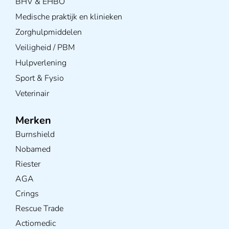
BHV & EHBO
Medische praktijk en klinieken
Zorghulpmiddelen
Veiligheid / PBM
Hulpverlening
Sport & Fysio
Veterinair
Merken
Burnshield
Nobamed
Riester
AGA
Crings
Rescue Trade
Actiomedic