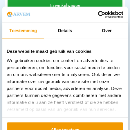
In winkelwagen
Leverbaar
Toestemming
Details
Over
Deze website maakt gebruik van cookies
We gebruiken cookies om content en advertenties te
personaliseren, om functies voor social media te bieden
en om ons websiteverkeer te analyseren. Ook delen we
Verbandwisselsets -NS- Doos met 10 sets
informatie over uw gebruik van onze site met onze
€
13,03
incl. btw
partners voor social media, adverteren en analyse. Deze
11.95 excl. btw
partners kunnen deze gegevens combineren met andere
In winkelwagen
informatie die u aan ze heeft verstrekt of die ze hebben
Leverbaar
verzameld op basis van uw gebruik van hun services.
Alles toestaan